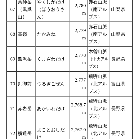
薬師岳
やくしがだけ
赤石山脈
2,780
67
（鳳凰
（ほうおうさ
（南アル
山梨県
m
山）
ん）
プス）
赤石山脈
2,779
68
高嶺
たかみね
（南アル
山梨県
m
プス）
木曽山脈
2,778
69
熊沢岳
くまざわだけ
（中央アル
長野県
m
プス）
飛騨山脈
2,777
70
剣御前
つるぎごぜん
（北アル
富山県
m
プス）
飛騨山脈
2,768.7
71
赤岩岳
あかいわだけ
（北アル
長野県
m
プス）
飛騨山脈
よことおしだ
2,767.0
72
横通岳
（北アル
長野県
け
m