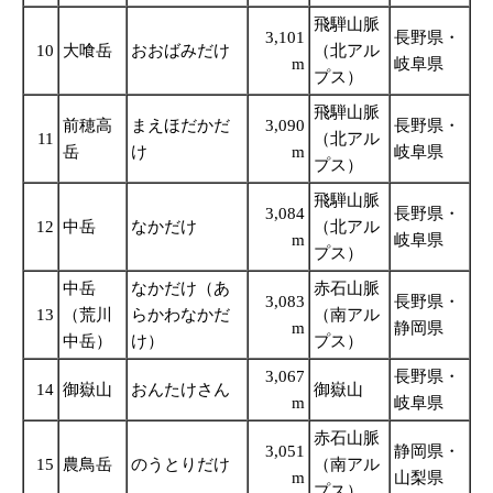
飛騨山脈
3,101
長野県・
10
大喰岳
おおばみだけ
（北アル
m
岐阜県
プス）
飛騨山脈
前穂高
まえほだかだ
3,090
長野県・
11
（北アル
岳
け
m
岐阜県
プス）
飛騨山脈
3,084
長野県・
12
中岳
なかだけ
（北アル
m
岐阜県
プス）
中岳
なかだけ（あ
赤石山脈
3,083
長野県・
13
（荒川
らかわなかだ
（南アル
m
静岡県
中岳）
け）
プス）
3,067
長野県・
14
御嶽山
おんたけさん
御嶽山
m
岐阜県
赤石山脈
3,051
静岡県・
15
農鳥岳
のうとりだけ
（南アル
m
山梨県
プス）