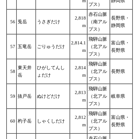
m
静岡県
プス）
赤石山脈
2,818
長野県・
56
兎岳
うさぎだけ
（南アル
m
静岡県
プス）
飛騨山脈
2,814.1
富山県・
57
五竜岳
ごりゅうだけ
（北アル
m
長野県
プス）
飛騨山脈
東天井
ひがしてんし
2,814
58
（北アル
長野県
岳
ょだけ
m
プス）
飛騨山脈
2,813
59
抜戸岳
ぬけどだけ
（北アル
岐阜県
m
プス）
飛騨山脈
2,812
富山県・
60
杓子岳
しゃくしだけ
（北アル
m
長野県
プス）
赤石山脈