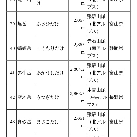
け
m
プス）
飛騨山脈
2,867
39
旭岳
あさひだけ
（北アル
富山県
m
プス）
赤石山脈
2,865
40
蝙蝠岳
こうもりだけ
（南アル
静岡県
m
プス）
飛騨山脈
2,864.2
41
赤牛岳
あかうしだけ
（北アル
富山県
m
プス）
木曽山脈
2,863.7
42
空木岳
うつぎだけ
（中央アル
長野県
m
プス）
飛騨山脈
2,861
43
真砂岳
まさごだけ
（北アル
富山県
m
プス）