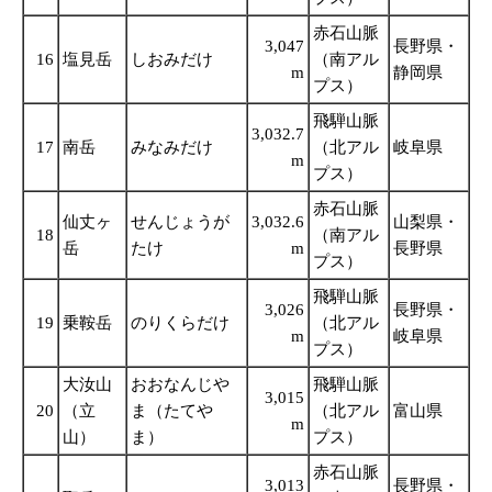
赤石山脈
3,047
長野県・
16
塩見岳
しおみだけ
（南アル
m
静岡県
プス）
飛騨山脈
3,032.7
17
南岳
みなみだけ
（北アル
岐阜県
m
プス）
赤石山脈
仙丈ヶ
せんじょうが
3,032.6
山梨県・
18
（南アル
岳
たけ
m
長野県
プス）
飛騨山脈
3,026
長野県・
19
乗鞍岳
のりくらだけ
（北アル
m
岐阜県
プス）
大汝山
おおなんじや
飛騨山脈
3,015
20
（立
ま（たてや
（北アル
富山県
m
山）
ま）
プス）
赤石山脈
3,013
長野県・