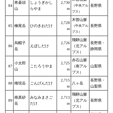
将棊頭
しょうぎかし
2,730
84
（中央アル
長野県
山
らやま
m
プス）
木曽山脈
2,728
85
檜尾岳
ひのきおだけ
（中央アル
長野県
m
プス）
飛騨山脈
烏帽子
2,726
長野県・
86
えぼしだけ
（北アル
岳
m
静岡県
プス）
赤石山脈
小太郎
2,725
87
こたろうやま
（南アル
山梨県
山
m
プス）
2,715
長野県・
88
権現岳
ごんげんだけ
八ヶ岳
m
山梨県
飛騨山脈
南真砂
みなみまさご
2,713
89
（北アル
長野県
岳
だけ
m
プス）