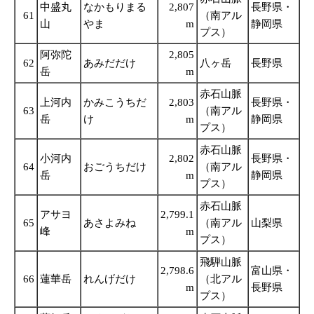
中盛丸
なかもりまる
2,807
長野県・
61
（南アル
山
やま
m
静岡県
プス）
阿弥陀
2,805
62
あみだだけ
八ヶ岳
長野県
岳
m
赤石山脈
上河内
かみこうちだ
2,803
長野県・
63
（南アル
岳
け
m
静岡県
プス）
赤石山脈
小河内
2,802
長野県・
64
おごうちだけ
（南アル
岳
m
静岡県
プス）
赤石山脈
アサヨ
2,799.1
65
あさよみね
（南アル
山梨県
峰
m
プス）
飛騨山脈
2,798.6
富山県・
66
蓮華岳
れんげだけ
（北アル
m
長野県
プス）