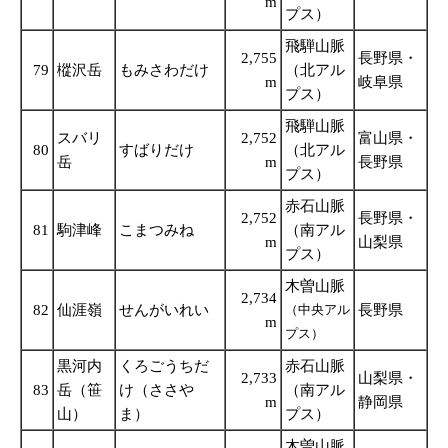
m
プス）
飛騨山脈
2,755
長野県・
79
樅沢岳
もみさわだけ
（北アル
m
岐阜県
プス）
飛騨山脈
スバリ
2,752
富山県・
80
すばりだけ
（北アル
岳
m
長野県
プス）
赤石山脈
2,752
長野県・
81
駒津峰
こまつみね
（南アル
m
山梨県
プス）
木曽山脈
2,734
82
仙涯嶺
せんがいれい
（中央アル
長野県
m
プス）
黒河内
くろごうちだ
赤石山脈
2,733
山梨県・
83
岳（笹
け（ささや
（南アル
m
静岡県
山）
ま）
プス）
木曽山脈