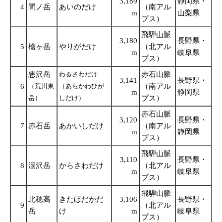
3,189
静岡県・
4
間ノ岳
あいのだけ
（南アル
m
山梨県
プス）
飛騨山脈
3,180
長野県・
5
槍ヶ岳
やりがだけ
（北アル
m
岐阜県
プス）
悪沢岳
わるさわだけ
赤石山脈
3,141
長野県・
6
（荒川東
（あらかわひが
（南アル
m
静岡県
岳）
しだけ）
プス）
赤石山脈
3,120
長野県・
7
赤石岳
あかいしだけ
（南アル
m
静岡県
プス）
飛騨山脈
3,110
長野県・
8
涸沢岳
からさわだけ
（北アル
m
岐阜県
プス）
飛騨山脈
北穂高
きたほだかだ
3,106
長野県・
9
（北アル
岳
け
m
岐阜県
プス）