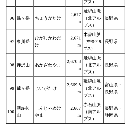
プス）
飛騨山脈
2,677
96
蝶ヶ岳
ちょうがたけ
（北アル
長野県
m
プス）
木曽山脈
ひがしかわだ
2,671
97
東川岳
（中央アル
長野県
け
m
プス）
飛騨山脈
2,670.3
98
赤沢山
あかざわやま
（北アル
長野県
m
プス）
飛騨山脈
2,669.8
富山県・
99
爺ヶ岳
じいがたけ
（北アル
m
長野県
プス）
赤石山脈
新蛇抜
しんじゃぬけ
2,667
長野県・
100
（南アル
山
やま
m
静岡県
プス）