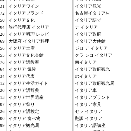
31
イタリアワイン
イタリア観光
72
イタリアブランド
名古屋イタリア村
50
イタリア文化
イタリア語で
04
旅行代理店 イタリア
デ イタリア
20
イタリア料理 レシピ
イタリア政府
69
大阪府 イタリア料理
イタリア大使館
56
イタリア土産
ジロ デ イタリア
55
イタリア文化会館
クラ シコ イタリア
76
イタリア語教室
南イタリア
64
イタリア 気候
イタリア政府観光
34
イタリア代表
のイタリア
12
イタリア生活ガイド
イタリア政府観光局
20
イタリア語辞典
イタリア車
13
イタリア世界遺産
イタリアブランド
07
イタリア祭り
イタリア家具
26
イタリア語検定
セラ イタリア
00
イタリア 食べ物
翻訳 イタリア
99
イタリア観光局
イタリア語講座