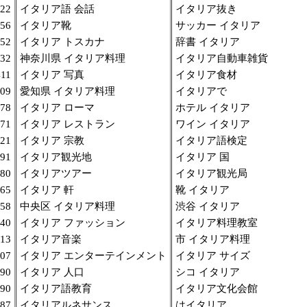
22
イタリア語 会話
イタリア抜き
56
イタリア靴
サッカー イタリア
52
イタリア トスカナ
辞書 イタリア
32
神奈川県 イタリア料理
イタリア自動車雑貨
11
イタリア 写真
イタリア食材
09
愛知県 イタリア料理
イタリアで
78
イタリア ローマ
ホテル イタリア
71
イタリア レストラン
ワイン イタリア
21
イタリア 宗教
イタリア語検定
91
イタリア観光地
イタリア 国
80
イタリアツアー
イタリア観光局
65
イタリア 軒
靴 イタリア
58
中央区 イタリア料理
渋谷 イタリア
40
イタリア ファッション
イタリア料理教室
13
イタリア音楽
市 イタリア料理
07
イタリア エンターテインメント
イタリア サイズ
90
イタリア 人口
シコ イタリア
90
イタリア語教育
イタリア文化会館
87
イタリアルネサンス
はイタリア