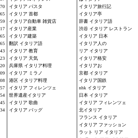
70
イタリア パスタ
イタリア旅行記
65
イタリア 首都
イタリア亭
59
イタリア自動車 雑貨店
辞書 イタリア語
117
イタリア産業
渋谷 イタリア レストラン
65
イタリア建築
イタリア 日本
65
翻訳 イタリア語
イタリア人の
43
イタリア 教育
リア イタリア
23
イタリア 天気
イタリア格安
20
兵庫県 イタリア料理
イタリアお
09
イタリア ミラノ
京都 イタリア
08
港区 イタリア料理
イタリア国鉄
57
イタリア フィレンツェ
nhk イタリア
54
世界遺産イタリア
日本 イタリア
45
イタリア 歌曲
イタリア フィレンツェ
34
イタリア バッグ
北イタリア
フランス イタリア
イタリア ファッション
ラット リア イタリア