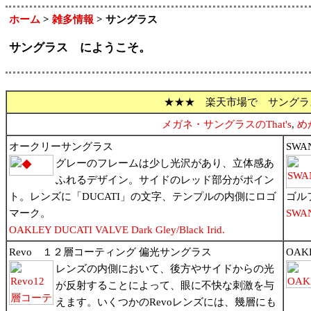
ホーム
>
雑多情報
> サングラス
サングラス にようこそ。
★★★ 楽天市場で サングラ
メガネ・サングラスのThat's
,
め
オークリーサングラス
SW
グレーのフレームは少し光沢があり、立体感あ
ふれるデザイン。サイドのレッド部分がポイン
ト。レンズに「DUCATI」の文字、テンプルの内側にロゴ
ゴル
マーク。
SW
OAKLEY DUCATI VALVE Dark Gley/Black Irid.
Revo １２層コーティング 偏光サングラス
OAK
レンズの内側において、後方やサイドからの光
が反射することによって、眼に不快な刺激を与
えます。いくつかのRevoレンズには、幾層にも