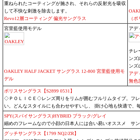
重ねられたコーティングが施され、それらの反射光を吸収
して不快な刺激を除去します。
OAK
Revo12層コーティング 偏光サングラス
（ポリ
宮里藍使用モデル
アデ
チレ
ンズ
ンズ
OAKLEY HALF JACKET サングラス 12-800 宮里藍使用モ
アデ
デル
無色
ポリスサングラス【S2899 0531】
◇ＰＯＬＩＣＥ◇レンズ周りをリムが囲むフルリムタイプ。フレ
い。どんなスタイルにも合わせやすいし、 掛け心地も快適で、
SPY(スパイサングラス)HYBRID ブラック/グレイ
細めのフレームなので小顔の日本人には合い易いオススメ サン
グッチサングラス【1799 NQ2/ZR】