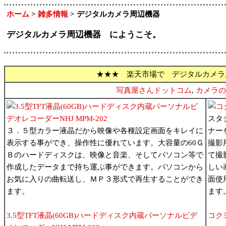
ホーム
>
雑多情報
> デジタルカメラ周辺機器
デジタルカメラ周辺機器 にようこそ。
★★★ 楽天市場で デジタルカメラ
写真屋さんドットコム
,
カメラの
スタ
３．５型カラー液晶だから映像や各種設定画面をキレイに
ナー
表示する事ができ、操作性に優れています。大容量の60Ｇ
撮影
Ｂのハードディスクは、映像と音楽、そしてパソコン等で
て撮
作成したデータまで持ち運ぶ事ができます。パソコンから
しい
お気に入りの曲転送し、ＭＰ３形式で再生することができ
面使
ます。
ます
3.5型TFT液晶(60GB)ハードディスク内蔵パーソナルビデ
コクヨ