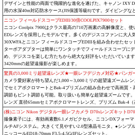
デザインと性能の両面で飛躍的な進化を遂げた、キャノン IXY DIGIT
用の水深40m対応防水ケース(JIS保護等級8)です。ダイビン
ニコン フィールドスコープEDIII/30倍COOLPIX7900セット
ニコン Coolpix 7900はクラス最高の710万画素の高解像
EDレンズを採用したモデルです。多くのデジスコファンに大人
30XWFAとニコン フィールドスコープEDIIIを組み合わせたセ
ターボアダプターは簡単にワンタッチでフィールドスコープにデ
め、デジスコを楽しむ方たちから絶大な好評をいただいています。こ
3420mmの超望遠撮影が楽しめます。
驚異の3,000ミリ超望遠レンズ★一眼レフデジカメ対応★バンガ
カメラ愛好家が待ち望んだ1,000～3,000ミリの超望遠ズーム
でセミアポクロマートとBak-4プリズムの組み合わせで高画質
調節もピント調節も可能。取り扱いも簡単な超望遠ズームです。中国製。
レンズ 直径65mmセミアポクロマートレンズ、プリズム Bak-4
(株)ニコン Nikon デジタル一眼レフカメラ D70sレンズキットD70
撮像素子には、有効画素数6.1メガピクセル、ニコンDXフォー
ルチAFシステム。大きくて見やすい2.0型液晶モニタ。●シンプル
ニッコールED18-70mm F3.5-4.5G(IF)レンズセット。