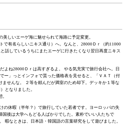
rdの美しいエーゲ海に魅せられて海路に予定変更。
名らしいニキス通り）へ。なんと、28000Ｄｒ（約11000
氏と話しているうちにまたエーゲに行きたくなり翌日再度ニキス
よね28000Ｄｒは高すぎるよ。 やる気充実で旅行会社へ。日
んでー」っとインフォで貰った価格表を見せると、「ＶＡＴ（付
けませんな。 ２等を頼んだが満室のため却下。デッキか１等な
円）となりました。
憩。
けの休暇（半年？）で旅行していた若者です。ヨーロッパの失
帰国後は大学へもどる人ばかりでした。素朴でいい人たちで
。 暇なときは、日本語・韓国語の言葉研究をして遊びました。