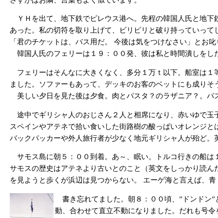
ＹＨを出て、地下鉄でピレウス港へ。先程の韓国人氏と地下鉄
あった。私の切符を取り上げて、ビリビリと破り持っていって
「君のチケットは、バス用だ。 今後は気をつけなさい」とお
韓国人氏のフェリーは１９：００発、彼は私と時間潰しをしたか
フェリーはそんなに大きくなく、多分１万ｔ以下。船室は１等
ました。ソファーもあって、デッキのお客のベットにも成りそ
美しい夕日を見た後は夕食。肉とパスタ？のラザニア？。パス
途中でギリシャ人のおじさん２人と相席になり、赤いゆで玉子
スペインやアテネで拾い食いした街路樹の酸っぱいオレンジと
バックパッカーや外人旅行者が少なく地元ギリシャ人が殆ど。
サモス島に朝５：００到着。あ～、眠い。トルコ行きの船は１
サモスの歴史はアテネより古いとのこと（英文をしっかり読ん
を見ようと歩くが浜辺は見つからない。 エーゲ海と言えば、
書き忘れてました。朝８：００頃、”ドンドン”
動、合わせて直立不動になりました。だれも号令