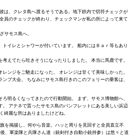
彼は、クレタ島へ渡るそうである。地下鉄内で切符チェックが
）全員のチェックが終わり、チェックマンが私の所によって来て
いざサモス島へ。
トイレとシャワーが付いています。 船内にはＢａｒ等もあり
考えてたら吐きそうになったりしました。 本当に馬鹿です。
レンジをご馳走になった。 オレンジは甘くて美味しかった。
ランプ大会。 ちなみにサモス島行きのこのフェリーの乗客は、
ろ明るくなってきたので行動開始。 まず、サモス博物館へ、
す。 アテネで貰ったサモス島のパンフレットにある美しい浜辺
青く綺麗な所はありましたけどね。
国旗を掲揚し、何やら音楽。ハッと周りを見回すと全員直立不
の後、軍楽隊と兵隊さん達（銃剣付き自動小銃持参）は悠々と道