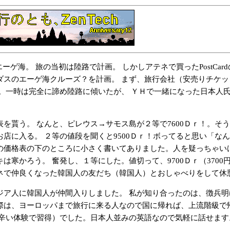
ゲ海。 旅の当初は陸路で計画。 しかしアテネで買ったPostCa
のエーゲ海クルーズ？を計画。 まず、旅行会社（安売りチケットで有
。一時は完全に諦め陸路に傾いたが、 ＹＨで一緒になった日本人
う。 なんと、ピレウス→サモス島が２等で7600Ｄｒ！。そうだ
店に入る。 ２等の値段を聞くと9500Ｄｒ！ボってると思い「な
の価格表の下のところに小さく書いてありました。人を疑っちゃい
寒かろう。 奮発し、１等にした。値切って、9700Ｄｒ（3700
で仲良くなった韓国人の友だち（韓国人）とおしゃべりをして休
ア人に韓国人が仲間入りしました。 私が知り合ったのは、徴兵明
際は、ヨーロッパまで旅行に来る人なので国に帰れば、上流階級で
辛い体験で習得）でした。日本人並みの英語なので気軽に話せます