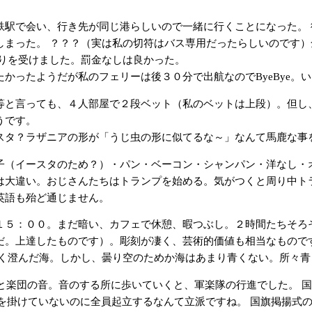
駅で会い、行き先が同じ港らしいので一緒に行くことになった。 
しまった。 ？？？（実は私の切符はバス専用だったらしいのです
叱りを受けました。罰金なしは良かった。
ったようだが私のフェリーは後３０分で出航なのでByeBye。
と言っても、４人部屋で２段ベット（私のベットは上段）。但し、
うです。
タ？ラザニアの形が「うじ虫の形に似てるな～」なんて馬鹿な事を
（イースタのため？）・パン・ベーコン・シャンパン・洋なし・オ
は大違い。おじさんたちはトランプを始める。気がつくと周り中ト
英語も殆ど通じません。
５：００。まだ暗い、カフェで休憩、暇つぶし。２時間たちそろそ
だ。上達したものです）。彫刻が凄く、芸術的価値も相当なもので
青く澄んだ海。しかし、曇り空のためか海はあまり青くない。所々
と楽団の音。音のする所に歩いていくと、軍楽隊の行進でした。 
を掛けていないのに全員起立するなんて立派ですね。 国旗掲揚式