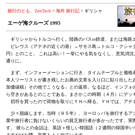
旅行のとも、ZenTech
>
海外 旅行記
> ギリシャ
エーゲ海クルーズ 1995
ギリシャからトルコへ行く。陸路のバスor鉄道、または海路エー
ピレウス（アテネの近くの港）→サモス島→トルコ・クシャダス
円）とのこと。 これは高い！一挙にやる気をなくし、意気消沈
通りに。
まず、インフォーメーションに行き、タイムテーブルと価格表を貰
本人ツーリストが書き残したお薦め文章を入り口に貼り出したお
加価値税）その他でこうなる」との返答。なるほど、インフォ
ら空きがあるとのことである。まさかこの時期（４月）にデッキは
切符を買ったので荷物を取りにＹＨへ帰る。ＹＨでは、アテネ
少々脱線します。当時（９５年）、ヨーロッパを旅行するアジ
業中旅行者に負けないくらいの貧乏旅行者が多かったです。実
す。 彼らとの会話は、英語＋怪しい韓国語（２週間の韓国辛い
さすがはお隣、言葉もよく似ています。