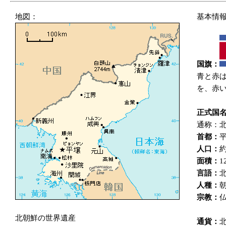
地図：
基本情
国旗：
青と赤
を、赤
正式国
通称：
首都：
人口：
約
面積：
1
言語：
人種：
宗教：
北朝鮮の世界遺産
通貨：