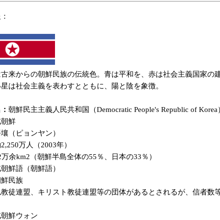
報：
は古来からの朝鮮民族の伝統色。青は平和を、赤は社会主義国家の
い星は社会主義を表わすとともに、陽と陰を象徴。
名：
朝鮮民主主義人民共和国（Democratic People's Republic of Kore
北朝鮮
平壤（ピョンヤン）
2,250万人（2003年）
2万余km2（朝鮮半島全体の55％、日本の33％）
北朝鮮語（朝鮮語）
朝鮮民族
仏教徒連盟、キリスト教徒連盟等の団体があるとされるが、信者数
北朝鮮ウォン