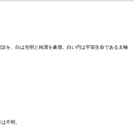
建設を、白は光明と純潔を象徴。白い円は宇宙生命である太極
a）
等は不明。