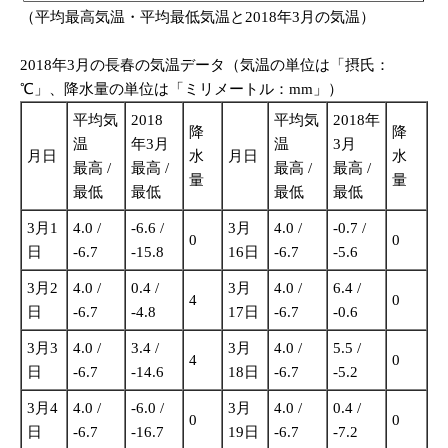
（平均最高気温・平均最低気温と2018年3月の気温）
2018年3月の長春の気温データ（気温の単位は「摂氏：
℃」、降水量の単位は「ミリメートル：mm」）
平均気
2018
平均気
2018年
降
降
温
年3月
温
3月
月日
水
月日
水
最高 /
最高 /
最高 /
最高 /
量
量
最低
最低
最低
最低
3月1
4.0 /
-6.6 /
3月
4.0 /
-0.7 /
0
0
日
-6.7
-15.8
16日
-6.7
-5.6
3月2
4.0 /
0.4 /
3月
4.0 /
6.4 /
4
0
日
-6.7
-4.8
17日
-6.7
-0.6
3月3
4.0 /
3.4 /
3月
4.0 /
5.5 /
4
0
日
-6.7
-14.6
18日
-6.7
-5.2
3月4
4.0 /
-6.0 /
3月
4.0 /
0.4 /
0
0
日
-6.7
-16.7
19日
-6.7
-7.2