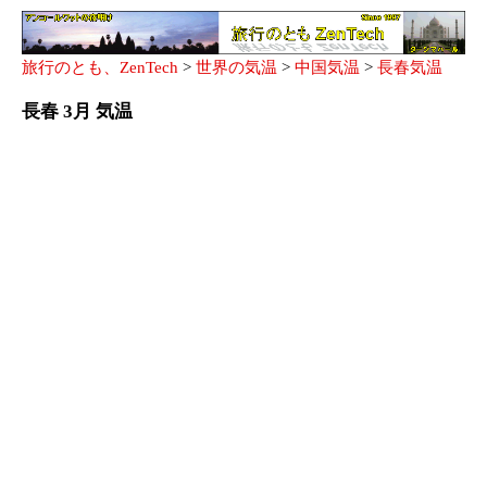
旅行のとも、ZenTech
>
世界の気温
>
中国気温
>
長春気温
長春 3月 気温