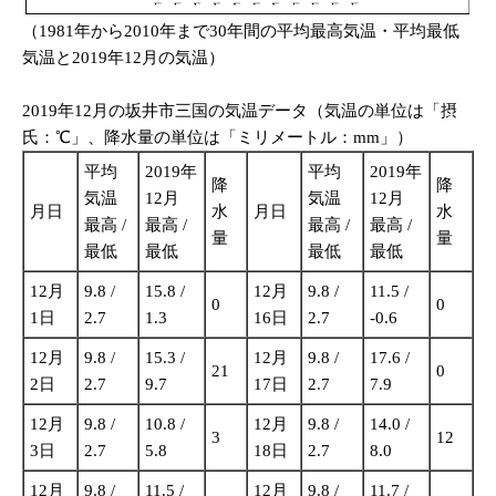
（1981年から2010年まで30年間の平均最高気温・平均最低
気温と2019年12月の気温）
2019年12月の坂井市三国の気温データ（気温の単位は「摂
氏：℃」、降水量の単位は「ミリメートル：mm」）
平均
2019年
平均
2019年
降
降
気温
12月
気温
12月
月日
水
月日
水
最高 /
最高 /
最高 /
最高 /
量
量
最低
最低
最低
最低
12月
9.8 /
15.8 /
12月
9.8 /
11.5 /
0
0
1日
2.7
1.3
16日
2.7
-0.6
12月
9.8 /
15.3 /
12月
9.8 /
17.6 /
21
0
2日
2.7
9.7
17日
2.7
7.9
12月
9.8 /
10.8 /
12月
9.8 /
14.0 /
3
12
3日
2.7
5.8
18日
2.7
8.0
12月
9.8 /
11.5 /
12月
9.8 /
11.7 /