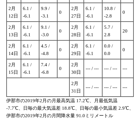
2月
6.1 /
9.9 /
2月
6.1 /
10.8 /
0
0
12日
-6.1
-3.1
27日
-6.1
-2.8
2月
6.1 /
9.1 /
2月
6.1 /
5.7 /
0
20
13日
-6.1
-3.0
28日
-6.1
2.8
2月
6.1 /
4.5 /
2月
6.1 /
0.0 /
0
0
14日
-6.1
-4.8
29日
-6.1
0.0
2月
6.1 /
7.4 /
2月
0
--- / ---
--- / ---
---
15日
-6.1
-6.8
30日
2月
--- / ---
--- / ---
---
31日
伊那市の2019年2月の月最高気温 17.2℃、月最低気温
-7.7℃、日毎の最大気温差 18.8℃、日毎の最小気温差 2.9℃、
伊那市の2019年2月の月間降水量 91.0ミリメートル