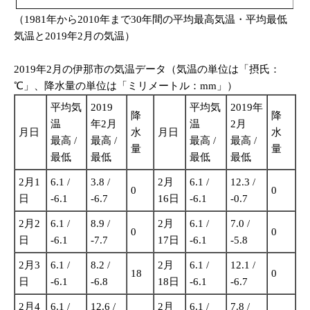
（1981年から2010年まで30年間の平均最高気温・平均最低
気温と2019年2月の気温）
2019年2月の伊那市の気温データ（気温の単位は「摂氏：
℃」、降水量の単位は「ミリメートル：mm」）
平均気
2019
平均気
2019年
降
降
温
年2月
温
2月
月日
水
月日
水
最高 /
最高 /
最高 /
最高 /
量
量
最低
最低
最低
最低
2月1
6.1 /
3.8 /
2月
6.1 /
12.3 /
0
0
日
-6.1
-6.7
16日
-6.1
-0.7
2月2
6.1 /
8.9 /
2月
6.1 /
7.0 /
0
0
日
-6.1
-7.7
17日
-6.1
-5.8
2月3
6.1 /
8.2 /
2月
6.1 /
12.1 /
18
0
日
-6.1
-6.8
18日
-6.1
-6.7
2月4
6.1 /
12.6 /
2月
6.1 /
7.8 /