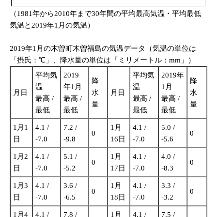
（1981年から2010年まで30年間の平均最高気温・平均最低
気温と2019年1月の気温）
2019年1月の木曽町木曽福島の気温データ（気温の単位は
「摂氏：℃」、降水量の単位は「ミリメートル：mm」）
平均気
2019
平均気
2019年
降
降
温
年1月
温
1月
月日
水
月日
水
最高 /
最高 /
最高 /
最高 /
量
量
最低
最低
最低
最低
1月1
4.1 /
7.2 /
1月
4.1 /
5.0 /
0
0
日
-7.0
-9.8
16日
-7.0
-5.6
1月2
4.1 /
5.1 /
1月
4.1 /
4.0 /
0
0
日
-7.0
-5.2
17日
-7.0
-8.3
1月3
4.1 /
3.6 /
1月
4.1 /
3.3 /
0
0
日
-7.0
-6.5
18日
-7.0
-3.2
1月4
4.1 /
7.8 /
1月
4.1 /
7.5 /