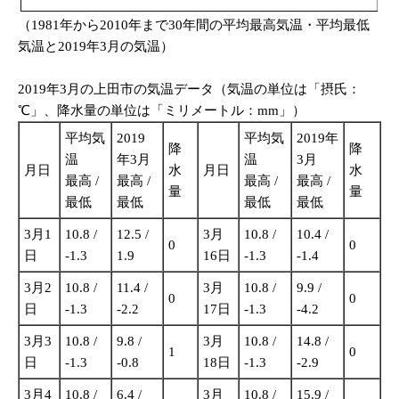
（1981年から2010年まで30年間の平均最高気温・平均最低
気温と2019年3月の気温）
2019年3月の上田市の気温データ（気温の単位は「摂氏：
℃」、降水量の単位は「ミリメートル：mm」）
平均気
2019
平均気
2019年
降
降
温
年3月
温
3月
月日
水
月日
水
最高 /
最高 /
最高 /
最高 /
量
量
最低
最低
最低
最低
3月1
10.8 /
12.5 /
3月
10.8 /
10.4 /
0
0
日
-1.3
1.9
16日
-1.3
-1.4
3月2
10.8 /
11.4 /
3月
10.8 /
9.9 /
0
0
日
-1.3
-2.2
17日
-1.3
-4.2
3月3
10.8 /
9.8 /
3月
10.8 /
14.8 /
1
0
日
-1.3
-0.8
18日
-1.3
-2.9
3月4
10.8 /
6.4 /
3月
10.8 /
15.9 /