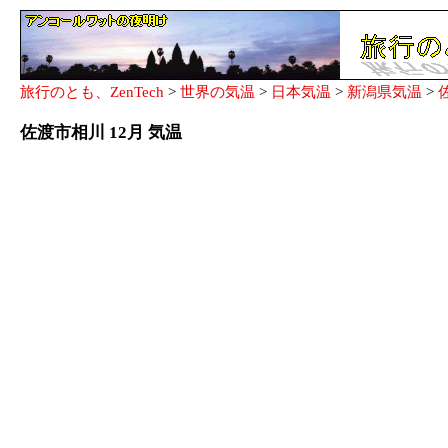
旅行のとも、ZenTech
>
世界の気温
>
日本気温
>
新潟県気温
>
佐渡市相川 12月 気温