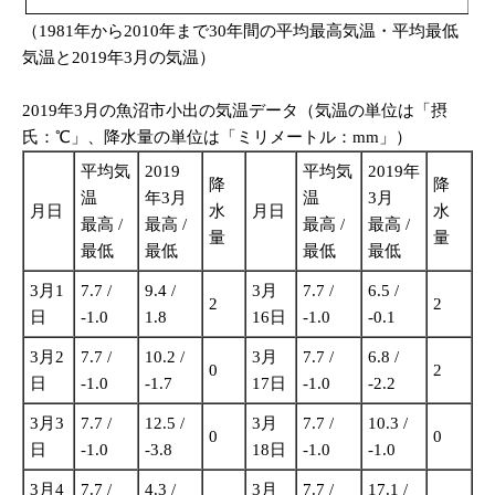
（1981年から2010年まで30年間の平均最高気温・平均最低
気温と2019年3月の気温）
2019年3月の魚沼市小出の気温データ（気温の単位は「摂
氏：℃」、降水量の単位は「ミリメートル：mm」）
平均気
2019
平均気
2019年
降
降
温
年3月
温
3月
月日
水
月日
水
最高 /
最高 /
最高 /
最高 /
量
量
最低
最低
最低
最低
3月1
7.7 /
9.4 /
3月
7.7 /
6.5 /
2
2
日
-1.0
1.8
16日
-1.0
-0.1
3月2
7.7 /
10.2 /
3月
7.7 /
6.8 /
0
2
日
-1.0
-1.7
17日
-1.0
-2.2
3月3
7.7 /
12.5 /
3月
7.7 /
10.3 /
0
0
日
-1.0
-3.8
18日
-1.0
-1.0
3月4
7.7 /
4.3 /
3月
7.7 /
17.1 /