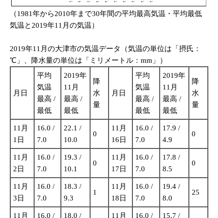
（1981年から2010年まで30年間の平均最高気温・平均最低
気温と2019年11月の気温）
2019年11月の大津市の気温データ（気温の単位は「摂氏：
℃」、降水量の単位は「ミリメートル：mm」）
平均
2019年
平均
2019年
降
降
気温
11月
気温
11月
月日
水
月日
水
最高 /
最高 /
最高 /
最高 /
量
量
最低
最低
最低
最低
11月
16.0 /
22.1 /
11月
16.0 /
17.9 /
0
0
1日
7.0
10.0
16日
7.0
4.9
11月
16.0 /
19.3 /
11月
16.0 /
17.8 /
0
0
2日
7.0
10.1
17日
7.0
8.5
11月
16.0 /
18.3 /
11月
16.0 /
19.4 /
1
25
3日
7.0
9.3
18日
7.0
8.0
11月
16.0 /
18.0 /
11月
16.0 /
15.7 /