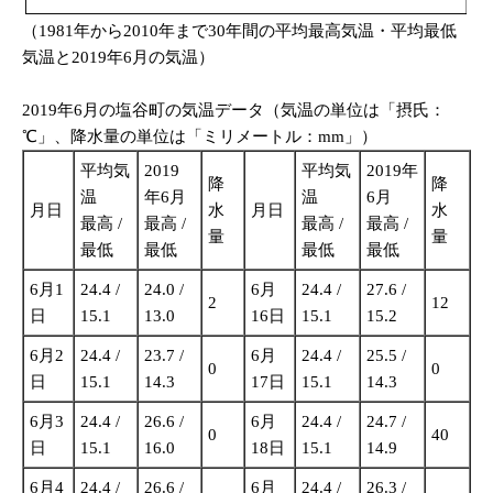
（1981年から2010年まで30年間の平均最高気温・平均最低
気温と2019年6月の気温）
2019年6月の塩谷町の気温データ（気温の単位は「摂氏：
℃」、降水量の単位は「ミリメートル：mm」）
平均気
2019
平均気
2019年
降
降
温
年6月
温
6月
月日
水
月日
水
最高 /
最高 /
最高 /
最高 /
量
量
最低
最低
最低
最低
6月1
24.4 /
24.0 /
6月
24.4 /
27.6 /
2
12
日
15.1
13.0
16日
15.1
15.2
6月2
24.4 /
23.7 /
6月
24.4 /
25.5 /
0
0
日
15.1
14.3
17日
15.1
14.3
6月3
24.4 /
26.6 /
6月
24.4 /
24.7 /
0
40
日
15.1
16.0
18日
15.1
14.9
6月4
24.4 /
26.6 /
6月
24.4 /
26.3 /