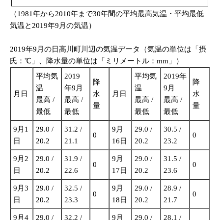
（1981年から2010年まで30年間の平均最高気温・平均最低
気温と2019年9月の気温）
2019年9月の日高川町川辺の気温データ（気温の単位は「摂
氏：℃」、降水量の単位は「ミリメートル：mm」）
平均気
2019
平均気
2019年
降
降
温
年9月
温
9月
月日
水
月日
水
最高 /
最高 /
最高 /
最高 /
量
量
最低
最低
最低
最低
9月1
29.0 /
31.2 /
9月
29.0 /
30.5 /
0
0
日
20.2
21.1
16日
20.2
23.2
9月2
29.0 /
31.9 /
9月
29.0 /
31.5 /
0
0
日
20.2
22.6
17日
20.2
23.6
9月3
29.0 /
32.5 /
9月
29.0 /
28.9 /
0
0
日
20.2
23.3
18日
20.2
21.7
9月4
29.0 /
32.2 /
9月
29.0 /
28.1 /