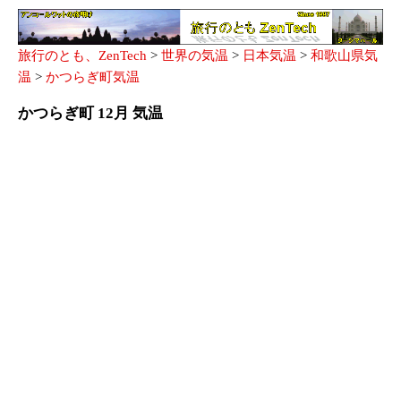
旅行のとも、ZenTech
>
世界の気温
>
日本気温
>
和歌山県気
温
>
かつらぎ町気温
かつらぎ町 12月 気温