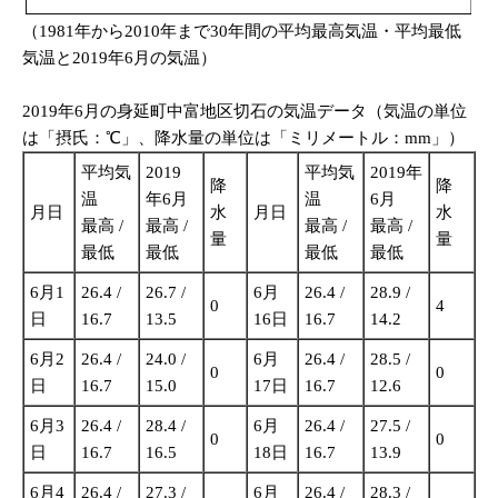
（1981年から2010年まで30年間の平均最高気温・平均最低
気温と2019年6月の気温）
2019年6月の身延町中富地区切石の気温データ（気温の単位
は「摂氏：℃」、降水量の単位は「ミリメートル：mm」）
平均気
2019
平均気
2019年
降
降
温
年6月
温
6月
月日
水
月日
水
最高 /
最高 /
最高 /
最高 /
量
量
最低
最低
最低
最低
6月1
26.4 /
26.7 /
6月
26.4 /
28.9 /
0
4
日
16.7
13.5
16日
16.7
14.2
6月2
26.4 /
24.0 /
6月
26.4 /
28.5 /
0
0
日
16.7
15.0
17日
16.7
12.6
6月3
26.4 /
28.4 /
6月
26.4 /
27.5 /
0
0
日
16.7
16.5
18日
16.7
13.9
6月4
26.4 /
27.3 /
6月
26.4 /
28.3 /