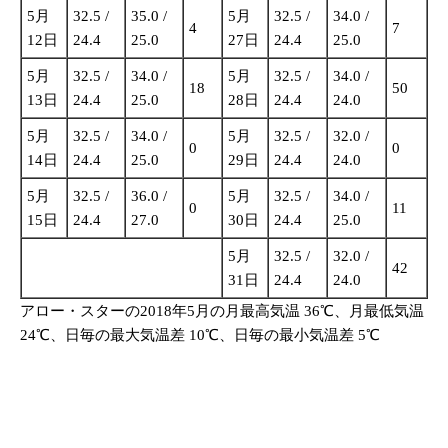
5月
32.5 /
35.0 /
5月
32.5 /
34.0 /
4
7
12日
24.4
25.0
27日
24.4
25.0
5月
32.5 /
34.0 /
5月
32.5 /
34.0 /
18
50
13日
24.4
25.0
28日
24.4
24.0
5月
32.5 /
34.0 /
5月
32.5 /
32.0 /
0
0
14日
24.4
25.0
29日
24.4
24.0
5月
32.5 /
36.0 /
5月
32.5 /
34.0 /
0
11
15日
24.4
27.0
30日
24.4
25.0
5月
32.5 /
32.0 /
42
31日
24.4
24.0
アロー・スターの2018年5月の月最高気温 36℃、月最低気温
24℃、日毎の最大気温差 10℃、日毎の最小気温差 5℃