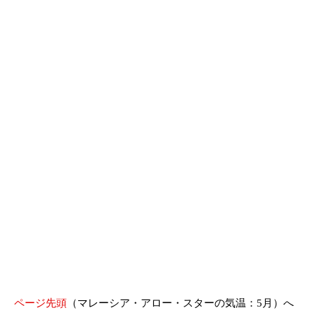
ページ先頭
（マレーシア・アロー・スターの気温：5月）へ