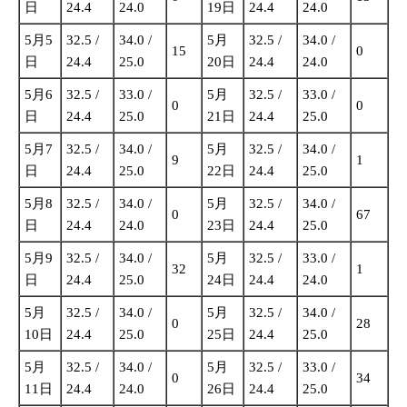
日
24.4
24.0
19日
24.4
24.0
5月5
32.5 /
34.0 /
5月
32.5 /
34.0 /
15
0
日
24.4
25.0
20日
24.4
24.0
5月6
32.5 /
33.0 /
5月
32.5 /
33.0 /
0
0
日
24.4
25.0
21日
24.4
25.0
5月7
32.5 /
34.0 /
5月
32.5 /
34.0 /
9
1
日
24.4
25.0
22日
24.4
25.0
5月8
32.5 /
34.0 /
5月
32.5 /
34.0 /
0
67
日
24.4
24.0
23日
24.4
25.0
5月9
32.5 /
34.0 /
5月
32.5 /
33.0 /
32
1
日
24.4
25.0
24日
24.4
24.0
5月
32.5 /
34.0 /
5月
32.5 /
34.0 /
0
28
10日
24.4
25.0
25日
24.4
25.0
5月
32.5 /
34.0 /
5月
32.5 /
33.0 /
0
34
11日
24.4
24.0
26日
24.4
25.0