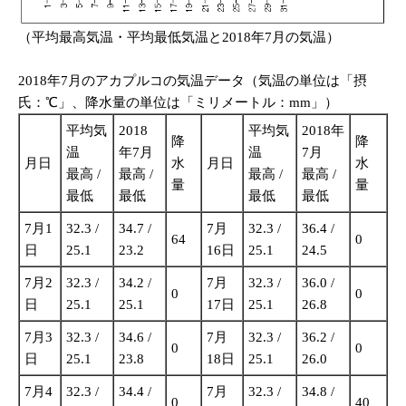
（平均最高気温・平均最低気温と2018年7月の気温）
2018年7月のアカプルコの気温データ（気温の単位は「摂
氏：℃」、降水量の単位は「ミリメートル：mm」）
平均気
2018
平均気
2018年
降
降
温
年7月
温
7月
月日
水
月日
水
最高 /
最高 /
最高 /
最高 /
量
量
最低
最低
最低
最低
7月1
32.3 /
34.7 /
7月
32.3 /
36.4 /
64
0
日
25.1
23.2
16日
25.1
24.5
7月2
32.3 /
34.2 /
7月
32.3 /
36.0 /
0
0
日
25.1
25.1
17日
25.1
26.8
7月3
32.3 /
34.6 /
7月
32.3 /
36.2 /
0
0
日
25.1
23.8
18日
25.1
26.0
7月4
32.3 /
34.4 /
7月
32.3 /
34.8 /
0
40