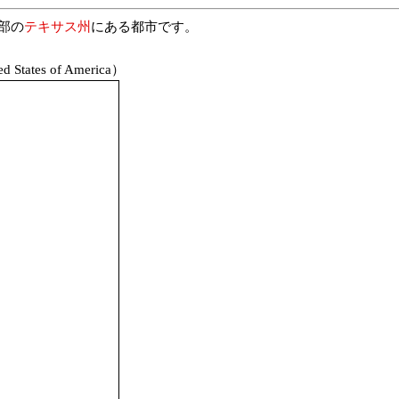
部の
テキサス州
にある都市です。
States of America）