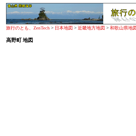
旅行のとも、ZenTech
>
日本地図
>
近畿地方地図
>
和歌山県地
高野町 地図