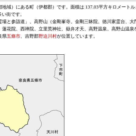
地域）にある町（伊都郡）です。面積は 137.03平方キロメート
の多い街です。
場と参詣道」、高野山（金剛峯寺、金剛三昧院、徳川家霊台、大
、蓮花院、西禅院、立里荒神社、嶽弁才天、高野温泉、高野山温泉
良県
五條市
、吉野郡
野迫川村
が位置しています。