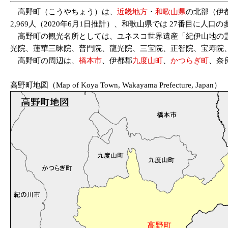
高野町（こうやちょう）は、
近畿地方
・
和歌山県
の北部（伊都
2,969人（2020年6月1日推計）、和歌山県では 27番目に人口
高野町の観光名所としては、ユネスコ世界遺産「紀伊山地の霊
光院、蓮華三昧院、普門院、龍光院、三宝院、正智院、宝寿院
高野町の周辺は、
橋本市
、伊都郡
九度山町
、
かつらぎ町
、奈
高野町地図（Map of Koya Town, Wakayama Prefecture, Japan）