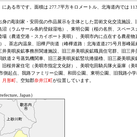
にある市です。面積は 277.7平方キロメートル、北海道内では 113
身の彫刻家・安田侃の作品展示を主体とした芸術文化交流施設、
島沼（ラムサール条約登録湿地）、東明公園（桜の名所、スペース
陸場（農道空港・スカイポート美唄）、美唄市内に点在する農産物
）、茶志内温泉、旧樺戸街道（峰樺道路：北海道道275号月形峰
三井美唄炭鉱事務所関連施設、旧三井美唄炭鉱職員住宅群、旧三井
唄鉄道２号蒸気機関車、旧三菱美唄炭鉱竪坑捲揚櫓、旧三菱美唄炭
旧桜井家住宅（美唄市指定文化財）、美唄屯田騎兵隊火薬庫（美唄
唄市側起点、我路ファミリー公園、和田公園、東明公園、旧我路小学
、
月形町
、空知郡
奈井江町
が位置しています。
efecture, Japan）