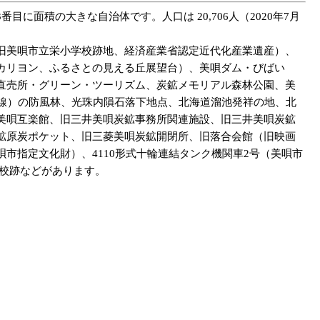
番目に面積の大きな自治体です。人口は 20,706人（2020年7月
旧美唄市立栄小学校跡地、経済産業省認定近代化産業遺産）、
カリヨン、ふるさとの見える丘展望台）、美唄ダム・びばい
直売所・グリーン・ツーリズム、炭鉱メモリアル森林公園、美
延線）の防風林、光珠内隕石落下地点、北海道溜池発祥の地、北
美唄互楽館、旧三井美唄炭鉱事務所関連施設、旧三井美唄炭鉱
鉱原炭ポケット、旧三菱美唄炭鉱開閉所、旧落合会館（旧映画
市指定文化財）、4110形式十輪連結タンク機関車2号（美唄市
校跡などがあります。