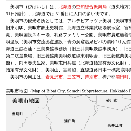
美唄市（びばいし）は、
北海道
の
空知総合振興局
（道央地方）
31日推計）、北海道では 31番目に人口の多い街です。
美唄市の観光名所としては、アルテピアッツァ美唄（美唄市出
旧東明駅、美唄市郷土史料館、北海道立林業試験場展示室、宮
湖、美唄国設スキー場、我路ファミリー公園、美唄市農道離着
唄温泉（美唄市交流拠点施設：青の洞窟温泉ピパの湯ゆ?りん館
海道三鉱石油・三美炭鉱事務所（旧三井美唄炭鉱事務所）、旧
第二坑選炭場、旧三菱鉱業美唄鉄道線東明駅舎、旧三菱鉱業美
館）、岡田春夫生家、美唄屯田兵屋（北海道指定有形文化財）、
指定有形文化財）、美唄山、宮島沼、直線道路日本一標識 美
美唄市の周辺は、
岩見沢市
、
三笠市
、
芦別市
、樺戸郡
浦臼町
美唄市地図（Map of Bibai City, Sorachi Subprefecture, Hokkaido Pr