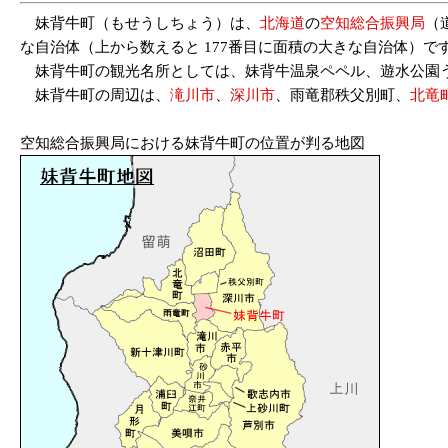
妹背牛町（もせうしちょう）は、
北海道
の
空知総合振興局
（
な自治体（上から数えると 177番目に面積の大きな自治体）です。人
妹背牛町の観光名所としては、妹背牛温泉ペペル、遊水公園
妹背牛町の周辺は、
滝川市
、
深川市
、雨竜郡秩父別町、
北竜
空知総合振興局における妹背牛町の位置が判る地図