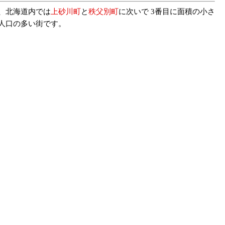
ル、北海道内では
上砂川町
と
秩父別町
に次いで 3番目に面積の小さ
目に人口の多い街です。