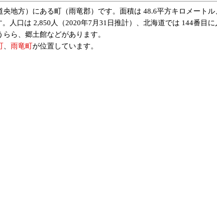
道央地方）にある町（雨竜郡）です。面積は 48.6平方キロメート
口は 2,850人（2020年7月31日推計）、北海道では 144番
うらら、郷土館などがあります。
町
、
雨竜町
が位置しています。