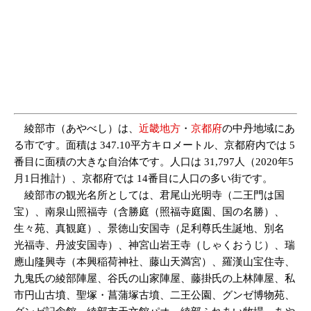
綾部市（あやべし）は、
近畿地方
・
京都府
の中丹地域にあ
る市です。面積は 347.10平方キロメートル、京都府内では 5
番目に面積の大きな自治体です。人口は 31,797人（2020年5
月1日推計）、京都府では 14番目に人口の多い街です。
綾部市の観光名所としては、君尾山光明寺（二王門は国
宝）、南泉山照福寺（含勝庭（照福寺庭園、国の名勝）、
生々苑、真観庭）、景徳山安国寺（足利尊氏生誕地、別名
光福寺、丹波安国寺）、神宮山岩王寺（しゃくおうじ）、瑞
應山隆興寺（本興稲荷神社、藤山天満宮）、羅漢山宝住寺、
九鬼氏の綾部陣屋、谷氏の山家陣屋、藤掛氏の上林陣屋、私
市円山古墳、聖塚・菖蒲塚古墳、二王公園、グンゼ博物苑、