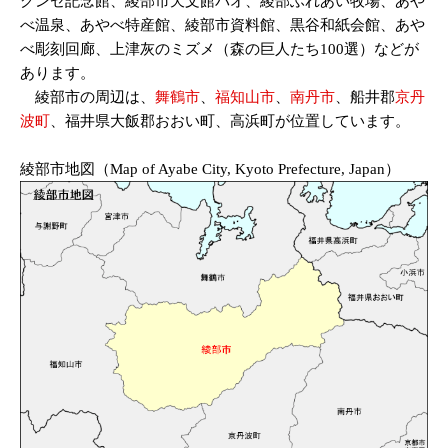
グンゼ記念館、綾部市天文館パオ、綾部ふれあい牧場、あや
べ温泉、あやべ特産館、綾部市資料館、黒谷和紙会館、あや
べ彫刻回廊、上津灰のミズメ（森の巨人たち100選）などが
あります。
綾部市の周辺は、
舞鶴市
、
福知山市
、
南丹市
、船井郡
京丹
波町
、福井県大飯郡おおい町、高浜町が位置しています。
綾部市地図（Map of Ayabe City, Kyoto Prefecture, Japan）