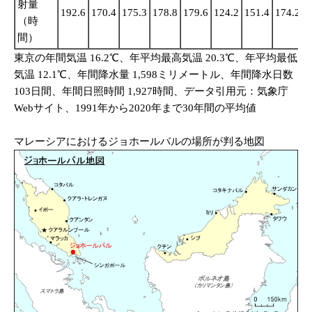
射量
192.6
170.4
175.3
178.8
179.6
124.2
151.4
174.2
1
（時
間）
東京の年間気温 16.2℃、年平均最高気温 20.3℃、年平均最低
気温 12.1℃、年間降水量 1,598ミリメートル、年間降水日数
103日間、年間日照時間 1,927時間、データ引用元：気象庁
Webサイト、1991年から2020年まで30年間の平均値
マレーシアにおけるジョホールバルの場所が判る地図