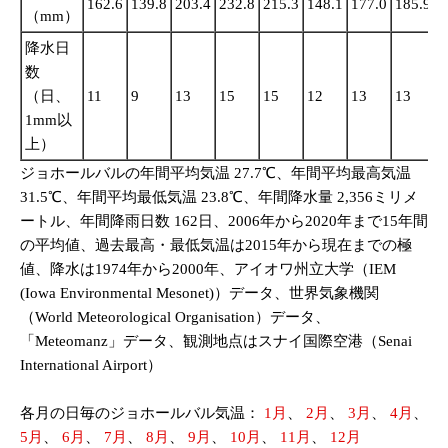
162.6
139.8
203.4
232.8
215.3
148.1
177.0
185.9
1
（mm）
降水日
数
（日、
11
9
13
15
15
12
13
13
1
1mm以
上）
ジョホールバルの年間平均気温 27.7℃、年間平均最高気温
31.5℃、年間平均最低気温 23.8℃、年間降水量 2,356ミリメ
ートル、年間降雨日数 162日、2006年から2020年まで15年間
の平均値、過去最高・最低気温は2015年から現在までの極
値、降水は1974年から2000年、アイオワ州立大学（IEM
(Iowa Environmental Mesonet)）データ、世界気象機関
（World Meteorological Organisation）データ、
「Meteomanz」データ、観測地点はスナイ国際空港（Senai
International Airport）
各月の日毎のジョホールバル気温：
1月
、
2月
、
3月
、
4月
、
5月
、
6月
、
7月
、
8月
、
9月
、
10月
、
11月
、
12月