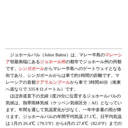
ジョホールバル（Johor Bahru）は、マレー半島の
マレーシ
ア
領最南端にある
ジョホール州
の都市でジョホール州の州都
です。
シンガポール
からマレー半島へのゲートウェイとなる
街であり、シンガポールからは車で約1時間の距離です。マ
レーシアの首都
クアラルンプール
から車で 3時間40分（南東
へ道なりで 335キロメートル）です。
ほぼ赤道直下の北緯 1度29分に位置するジョホールバルの
気候は、熱帯雨林気候（ケッペン気候区分：Af）となってい
ます。年間を通して気温変化が少なく、一年中多量の雨が降
ります。ジョホールバルの年間平均気温 27.1℃、日平均気温
は 1月の 26.4℃（79.5°F）から4月の 27.8℃（82.0°F）までの