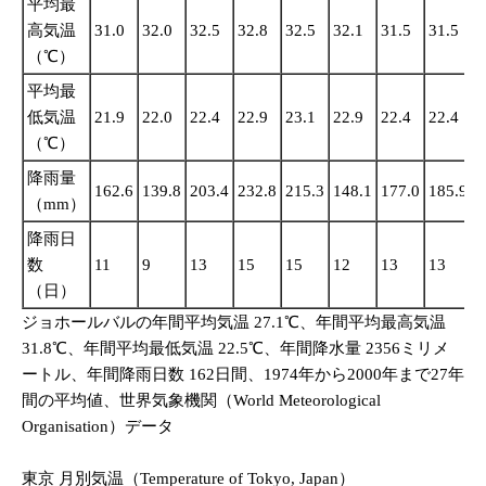
平均最
高気温
31.0
32.0
32.5
32.8
32.5
32.1
31.5
31.5
3
（℃）
平均最
低気温
21.9
22.0
22.4
22.9
23.1
22.9
22.4
22.4
2
（℃）
降雨量
162.6
139.8
203.4
232.8
215.3
148.1
177.0
185.9
1
（mm）
降雨日
数
11
9
13
15
15
12
13
13
1
（日）
ジョホールバルの年間平均気温 27.1℃、年間平均最高気温
31.8℃、年間平均最低気温 22.5℃、年間降水量 2356ミリメ
ートル、年間降雨日数 162日間、1974年から2000年まで27年
間の平均値、世界気象機関（World Meteorological
Organisation）データ
東京 月別気温（Temperature of Tokyo, Japan）