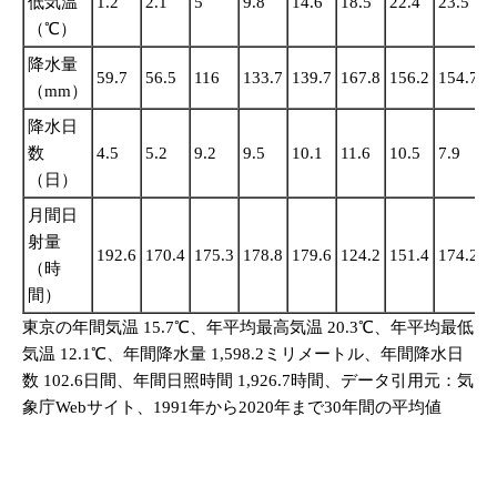
低気温
1.2
2.1
5
9.8
14.6
18.5
22.4
23.5
2
（℃）
降水量
59.7
56.5
116
133.7
139.7
167.8
156.2
154.7
2
（mm）
降水日
数
4.5
5.2
9.2
9.5
10.1
11.6
10.5
7.9
1
（日）
月間日
射量
192.6
170.4
175.3
178.8
179.6
124.2
151.4
174.2
1
（時
間）
東京の年間気温 15.7℃、年平均最高気温 20.3℃、年平均最低
気温 12.1℃、年間降水量 1,598.2ミリメートル、年間降水日
数 102.6日間、年間日照時間 1,926.7時間、データ引用元：気
象庁Webサイト、1991年から2020年まで30年間の平均値