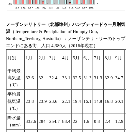
ノーザンテリトリー（北部準州）ハンプティードゥー月別気
温
（Temperature & Precipitation of Humpty Doo,
Northern_Territory, Australia）：ノーザンテリトリーのトップ
エンドにある街、人口 4,380人（2016年現在）
10
月別
1月
2月
3月
4月
5月
6月
7月
8月
9月
月
平均最
高気温
32.6
32
32.4
33.1
32.5
31.3
31.3
32.9
34.7
35.
（℃）
平均最
低気温
23.8
23.9
23.6
22.1
19.4
16.1
14.9
16.8
20.1
22.
（℃）
降水量
332.6
284
254.7
88.4
22
1.6
0.8
2.4
12.9
57.
（mm）