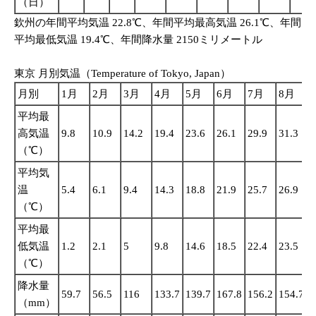
（日）
欽州の年間平均気温 22.8℃、年間平均最高気温 26.1℃、年間
平均最低気温 19.4℃、年間降水量 2150ミリメートル
東京 月別気温（Temperature of Tokyo, Japan）
月別
1月
2月
3月
4月
5月
6月
7月
8月
平均最
高気温
9.8
10.9
14.2
19.4
23.6
26.1
29.9
31.3
2
（℃）
平均気
温
5.4
6.1
9.4
14.3
18.8
21.9
25.7
26.9
2
（℃）
平均最
低気温
1.2
2.1
5
9.8
14.6
18.5
22.4
23.5
2
（℃）
降水量
59.7
56.5
116
133.7
139.7
167.8
156.2
154.7
2
（mm）