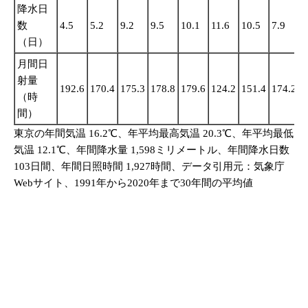
降水日
数
4.5
5.2
9.2
9.5
10.1
11.6
10.5
7.9
1
（日）
月間日
射量
192.6
170.4
175.3
178.8
179.6
124.2
151.4
174.2
1
（時
間）
東京の年間気温 16.2℃、年平均最高気温 20.3℃、年平均最低
気温 12.1℃、年間降水量 1,598ミリメートル、年間降水日数
103日間、年間日照時間 1,927時間、データ引用元：気象庁
Webサイト、1991年から2020年まで30年間の平均値