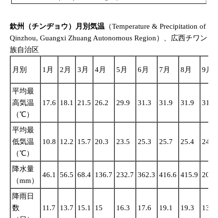
欽州（チンヂョウ）月別気温
（Temperature & Precipitation of
Qinzhou, Guangxi Zhuang Autonomous Region）、広西チワン
族自治区
月別
1月
2月
3月
4月
5月
6月
7月
8月
9月
平均最
高気温
17.6
18.1
21.5
26.2
29.9
31.3
31.9
31.9
31.3
（℃）
平均最
低気温
10.8
12.2
15.7
20.3
23.5
25.3
25.7
25.4
24.1
（℃）
降水量
46.1
56.5
68.4
136.7
232.7
362.3
416.6
415.9
202.
（mm）
降雨日
数
11.7
13.7
15.1
15
16.3
17.6
19.1
19.3
13.5