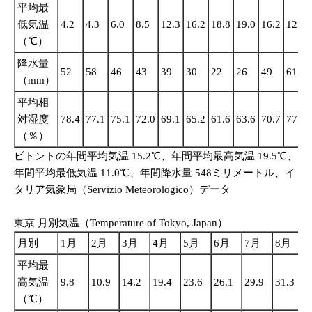
平均最
低気温
4.2
4.3
6.0
8.5
12.3
16.2
18.8
19.0
16.2
12.4
（℃）
降水量
52
58
46
43
39
30
22
26
49
61
（mm）
平均相
対湿度
78.4
77.1
75.1
72.0
69.1
65.2
61.6
63.6
70.7
77.3
（％）
ビトントの年間平均気温 15.2℃、年間平均最高気温 19.5℃、
年間平均最低気温 11.0℃、年間降水量 548ミリメートル、イ
タリア気象局（Servizio Meteorologico）データ
東京 月別気温（Temperature of Tokyo, Japan）
月別
1月
2月
3月
4月
5月
6月
7月
8月
平均最
高気温
9.8
10.9
14.2
19.4
23.6
26.1
29.9
31.3
2
（℃）