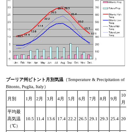
プーリア州ビトント月別気温
（Temperature & Precipitation of
Bitonto, Puglia, Italy）
10
月別
1月
2月
3月
4月
5月
6月
7月
8月
9月
月
平均最
高気温
10.5
11.4
13.6
17.4
22.2
26.5
29.1
29.3
25.4
20.2
（℃）