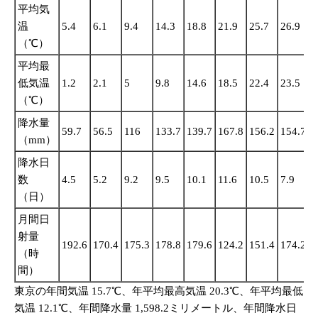
平均気
温
5.4
6.1
9.4
14.3
18.8
21.9
25.7
26.9
2
（℃）
平均最
低気温
1.2
2.1
5
9.8
14.6
18.5
22.4
23.5
2
（℃）
降水量
59.7
56.5
116
133.7
139.7
167.8
156.2
154.7
2
（mm）
降水日
数
4.5
5.2
9.2
9.5
10.1
11.6
10.5
7.9
1
（日）
月間日
射量
192.6
170.4
175.3
178.8
179.6
124.2
151.4
174.2
1
（時
間）
東京の年間気温 15.7℃、年平均最高気温 20.3℃、年平均最低
気温 12.1℃、年間降水量 1,598.2ミリメートル、年間降水日