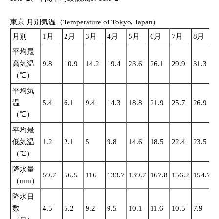
東京 月別気温（Temperature of Tokyo, Japan）
月別
1月
2月
3月
4月
5月
6月
7月
8月
平均最
高気温
9.8
10.9
14.2
19.4
23.6
26.1
29.9
31.3
2
（℃）
平均気
温
5.4
6.1
9.4
14.3
18.8
21.9
25.7
26.9
2
（℃）
平均最
低気温
1.2
2.1
5
9.8
14.6
18.5
22.4
23.5
2
（℃）
降水量
59.7
56.5
116
133.7
139.7
167.8
156.2
154.7
2
（mm）
降水日
数
4.5
5.2
9.2
9.5
10.1
11.6
10.5
7.9
1