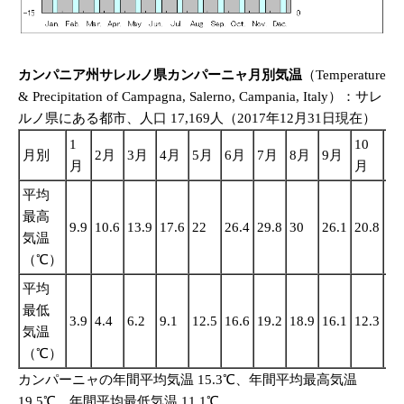
カンパニア州サレルノ県カンパーニャ月別気温
（Temperature
& Precipitation of Campagna, Salerno, Campania, Italy）：サレ
ルノ県にある都市、人口 17,169人（2017年12月31日現在）
1
10
11
月別
2月
3月
4月
5月
6月
7月
8月
9月
月
月
月
平均
最高
9.9
10.6
13.9
17.6
22
26.4
29.8
30
26.1
20.8
14
気温
（℃）
平均
最低
3.9
4.4
6.2
9.1
12.5
16.6
19.2
18.9
16.1
12.3
7.
気温
（℃）
カンパーニャの年間平均気温 15.3℃、年間平均最高気温
19.5℃、年間平均最低気温 11.1℃