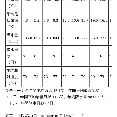
（℃）
平均最
低気温
4.8
5.2
6.8
9.3
12.6
16.6
18.7
19.0
16.8
12.8
（℃）
降水量
105.0
89.0
98.0
84.0
76.0
49.0
22.0
36.0
77.0
120.
（mm）
降水日
数
8
8
8
9
6
4
2
3
6
9
（日）
平均相
対湿度
79
78
78
77
76
71
70
69
73
77
（％）
ラティーナの年間平均気温 16.1℃、年間平均最高気温
20.7℃、年間平均最低気温 11.5℃、年間降水量 983.0ミリメ
ートル、年間降水日数 84日
東京 月別気温（Temperature of Tokyo, Japan）