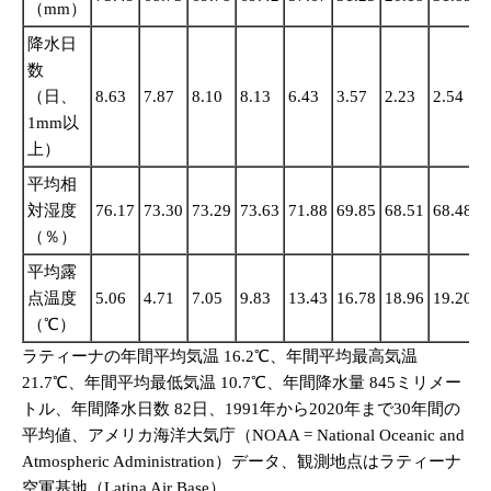
（mm）
降水日
数
（日、
8.63
7.87
8.10
8.13
6.43
3.57
2.23
2.54
7
1mm以
上）
平均相
対湿度
76.17
73.30
73.29
73.63
71.88
69.85
68.51
68.48
7
（％）
平均露
点温度
5.06
4.71
7.05
9.83
13.43
16.78
18.96
19.20
1
（℃）
ラティーナの年間平均気温 16.2℃、年間平均最高気温
21.7℃、年間平均最低気温 10.7℃、年間降水量 845ミリメー
トル、年間降水日数 82日、1991年から2020年まで30年間の
平均値、アメリカ海洋大気庁（NOAA = National Oceanic and
Atmospheric Administration）データ、観測地点はラティーナ
空軍基地（Latina Air Base）