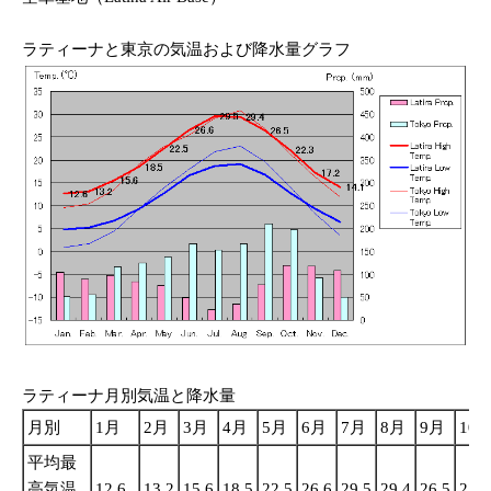
ラティーナと東京の気温および降水量グラフ
ラティーナ月別気温と降水量
月別
1月
2月
3月
4月
5月
6月
7月
8月
9月
10
平均最
高気温
12.6
13.2
15.6
18.5
22.5
26.6
29.5
29.4
26.5
22.3