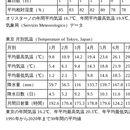
霧日数（日）
1
1
1
1
1
0
1
平均相対湿度（％）
85
83
82
82
80
78
78
オリスターノの年間平均気温 16.7℃、年間平均最高気温 19.9℃
気象局（Servizio Meteorologico）データ
東京 月別気温（Temperature of Tokyo, Japan）
月別
1月
2月
3月
4月
5月
6月
7
平均最高気温（℃）
9.8
10.9
14.2
19.4
23.6
26.1
29
平均気温（℃）
5.4
6.1
9.4
14.3
18.8
21.9
25
平均最低気温（℃）
1.2
2.1
5
9.8
14.6
18.5
22
降水量（mm）
59.7
56.5
116
133.7
139.7
167.8
15
降水日数（日）
4.5
5.2
9.2
9.5
10.1
11.6
10
月間日射量（時間）
192.6
170.4
175.3
178.8
179.6
124.2
15
東京の年間気温 16.2℃、年平均最高気温 20.3℃、年平均最低気
1991年から2020年まで30年間の平均値