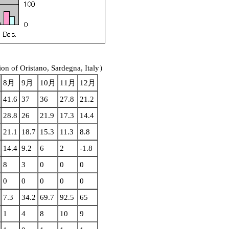
on of Oristano, Sardegna, Italy）
8月
9月
10月
11月
12月
41.6
37
36
27.8
21.2
28.8
26
21.9
17.3
14.4
21.1
18.7
15.3
11.3
8.8
14.4
9.2
6
2
-1.8
8
3
0
0
0
0
0
0
0
0
7.3
34.2
69.7
92.5
65
1
4
8
10
9