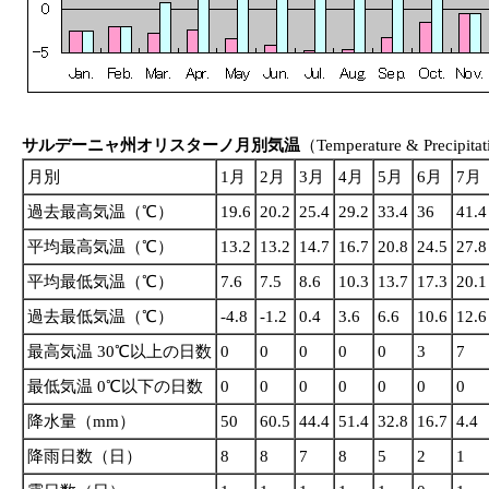
サルデーニャ州オリスターノ月別気温
（Temperature & Precipitati
月別
1月
2月
3月
4月
5月
6月
7月
過去最高気温（℃）
19.6
20.2
25.4
29.2
33.4
36
41.4
平均最高気温（℃）
13.2
13.2
14.7
16.7
20.8
24.5
27.8
平均最低気温（℃）
7.6
7.5
8.6
10.3
13.7
17.3
20.1
過去最低気温（℃）
-4.8
-1.2
0.4
3.6
6.6
10.6
12.6
最高気温 30℃以上の日数
0
0
0
0
0
3
7
最低気温 0℃以下の日数
0
0
0
0
0
0
0
降水量（mm）
50
60.5
44.4
51.4
32.8
16.7
4.4
降雨日数（日）
8
8
7
8
5
2
1