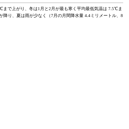
まで上がり、冬は1月と2月が最も寒く平均最低気温は 7.5℃ま
降り、夏は雨が少なく（7月の月間降水量 4.4ミリメートル、8