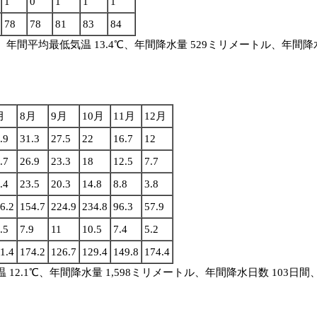
1
0
1
1
1
78
78
81
83
84
、年間平均最低気温 13.4℃、年間降水量 529ミリメートル、年間降水
月
8月
9月
10月
11月
12月
.9
31.3
27.5
22
16.7
12
.7
26.9
23.3
18
12.5
7.7
.4
23.5
20.3
14.8
8.8
3.8
6.2
154.7
224.9
234.8
96.3
57.9
.5
7.9
11
10.5
7.4
5.2
1.4
174.2
126.7
129.4
149.8
174.4
温 12.1℃、年間降水量 1,598ミリメートル、年間降水日数 103日