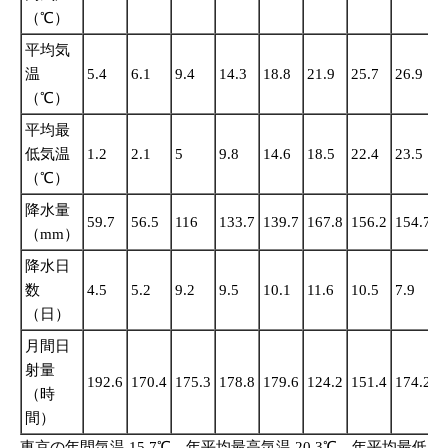
（℃）
平均気
温
5.4
6.1
9.4
14.3
18.8
21.9
25.7
26.9
2
（℃）
平均最
低気温
1.2
2.1
5
9.8
14.6
18.5
22.4
23.5
2
（℃）
降水量
59.7
56.5
116
133.7
139.7
167.8
156.2
154.7
2
（mm）
降水日
数
4.5
5.2
9.2
9.5
10.1
11.6
10.5
7.9
1
（日）
月間日
射量
192.6
170.4
175.3
178.8
179.6
124.2
151.4
174.2
1
（時
間）
東京の年間気温 15.7℃、年平均最高気温 20.3℃、年平均最低