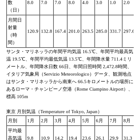
数
8.0
7.0
7.0
8.0
4.0
3.0
1.0
2.0
4
（日）
月間日
射量
120.9
132.8
167.4
201.0
263.5
285.0
331.7
297.6
2
（時
間）
サンタ・マリネッラの年間平均気温 16.5℃、年間平均最高気
温 19.5℃、年間平均最低気温 13.5℃、年間降水量 711.4ミリ
メートル、年間降水日数 66日、年間日照時間 2,472.8時間、
イタリア気象局（Servizio Meteorologico）データ、観測地点
はサンタ・マリネッラから南東へ 66.5キロメートルの場所に
あるローマ・チャンピーノ空港（Rome Ciampino Airport）、
標高 105m
東京 月別気温（Temperature of Tokyo, Japan）
月別
1月
2月
3月
4月
5月
6月
7月
8月
平均最
高気温
9.8
10.9
14.2
19.4
23.6
26.1
29.9
31.3
2