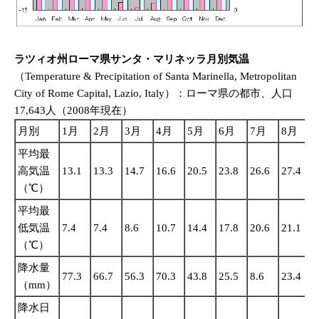
ラツィオ州ローマ県サンタ・マリネッラ月別気温
（Temperature & Precipitation of Santa Marinella, Metropolitan
City of Rome Capital, Lazio, Italy）：ローマ県の都市、人口
17,643人（2008年現在）
月別
1月
2月
3月
4月
5月
6月
7月
8月
平均最
高気温
13.1
13.3
14.7
16.6
20.5
23.8
26.6
27.4
2
（℃）
平均最
低気温
7.4
7.4
8.6
10.7
14.4
17.8
20.6
21.1
1
（℃）
降水量
77.3
66.7
56.3
70.3
43.8
25.5
8.6
23.4
6
（mm）
降水日