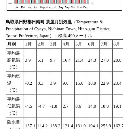
鳥取県日野郡日南町 茶屋月別気温
（Temperature &
Precipitation of Cyaya, Nichinan Town, Hino-gun District,
Tottori Prefecture, Japan）：標高 490メートル
月別
1月
2月
3月
4月
5月
6月
7月
8月
平均最
高気温
3.9
5.1
9.7
16.4
21.4
24.3
27.8
28.8
2
（℃）
平均気
温
-0.2
0.3
3.9
9.6
15.0
18.9
22.9
23.4
1
（℃）
平均最
低気温
-4.5
-4.7
-1.8
2.7
8.6
14.0
18.8
19.1
1
（℃）
降水量
137.1
114.2
138.2
121.4
131.9
194.1
253.9
162.7
2