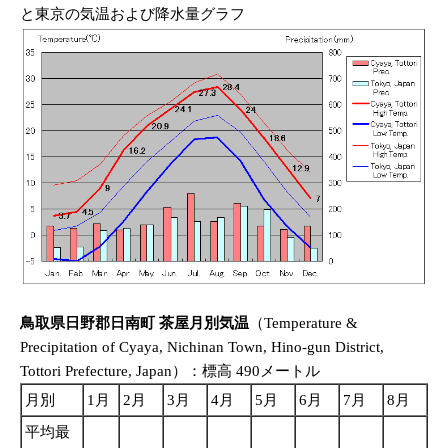
と東京の気温および降水量グラフ
鳥取県日野郡日南町 茶屋月別気温
（Temperature &
Precipitation of Cyaya, Nichinan Town, Hino-gun District,
Tottori Prefecture, Japan）：標高 490メートル
月別
1月
2月
3月
4月
5月
6月
7月
8月
9
平均最