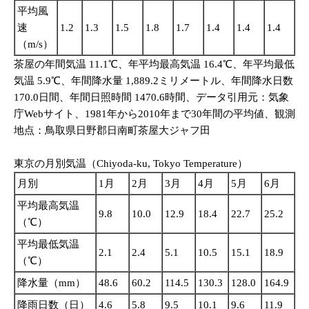
平均風
速
1.2
1.3
1.5
1.8
1.7
1.4
1.4
1.4
1.
（m/s）
茶屋の年間気温 11.1℃、年平均最高気温 16.4℃、年平均最低
気温 5.9℃、年間降水量 1,889.2ミリメートル、年間降水日数
170.0日間、年間日照時間 1470.6時間、データ引用元：気象
庁Webサイト、1981年から2010年まで30年間の平均値、観測
地点：鳥取県日野郡日南町茶屋大ジャフ田
東京の月別気温（Chiyoda-ku, Tokyo Temperature）
月別
1月
2月
3月
4月
5月
6月
平均最高気温
9.8
10.0
12.9
18.4
22.7
25.2
（℃）
平均最低気温
2.1
2.4
5.1
10.5
15.1
18.9
（℃）
降水量（mm）
48.6
60.2
114.5
130.3
128.0
164.9
降雨日数（日）
4.6
5.8
9.5
10.1
9.6
11.9