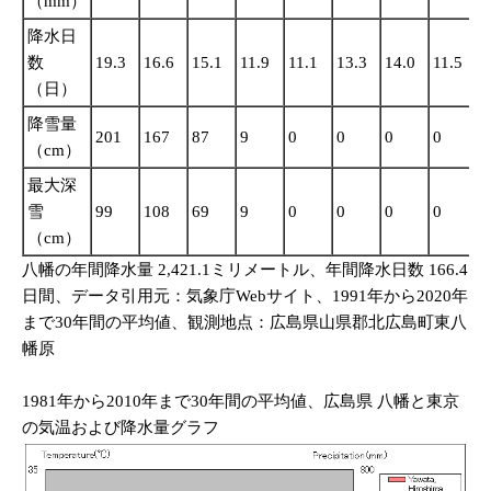
（mm）
降水日
数
19.3
16.6
15.1
11.9
11.1
13.3
14.0
11.5
1
（日）
降雪量
201
167
87
9
0
0
0
0
0
（cm）
最大深
雪
99
108
69
9
0
0
0
0
0
（cm）
八幡の年間降水量 2,421.1ミリメートル、年間降水日数 166.4
日間、データ引用元：気象庁Webサイト、1991年から2020年
まで30年間の平均値、観測地点：広島県山県郡北広島町東八
幡原
1981年から2010年まで30年間の平均値、広島県 八幡と東京
の気温および降水量グラフ