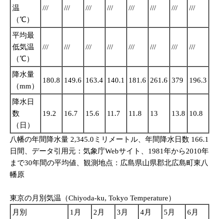
温
///
///
///
///
///
///
///
///
///
（℃）
平均最
低気温
///
///
///
///
///
///
///
///
///
（℃）
降水量
180.8
149.6
163.4
140.1
181.6
261.6
379
196.3
22
（mm）
降水日
数
19.2
16.7
15.6
11.7
11.8
13
13.8
10.8
12
（日）
八幡の年間降水量 2,345.0ミリメートル、年間降水日数 166.1
日間、データ引用元：気象庁Webサイト、1981年から2010年
まで30年間の平均値、観測地点：広島県山県郡北広島町東八
幡原
東京の月別気温（Chiyoda-ku, Tokyo Temperature）
月別
1月
2月
3月
4月
5月
6月