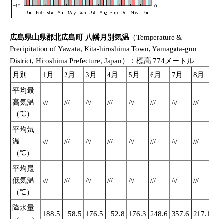
広島県山県郡北広島町 八幡月別気温
（Temperature &
Precipitation of Yawata, Kita-hiroshima Town, Yamagata-gun
District, Hiroshima Prefecture, Japan）：標高 774メートル
月別
1月
2月
3月
4月
5月
6月
7月
8月
平均最
高気温
///
///
///
///
///
///
///
///
//
（℃）
平均気
温
///
///
///
///
///
///
///
///
//
（℃）
平均最
低気温
///
///
///
///
///
///
///
///
//
（℃）
降水量
188.5
158.5
176.5
152.8
176.3
248.6
357.6
217.1
2