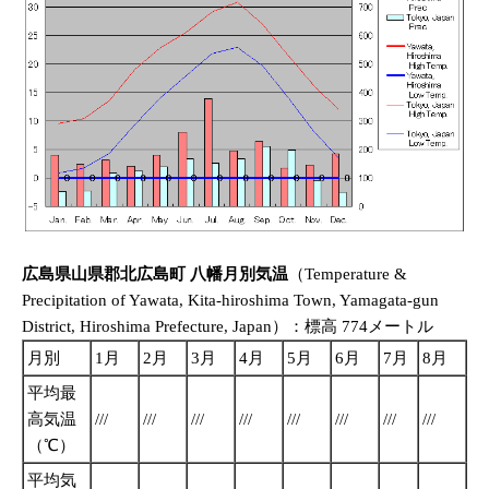
広島県山県郡北広島町 八幡月別気温
（Temperature &
Precipitation of Yawata, Kita-hiroshima Town, Yamagata-gun
District, Hiroshima Prefecture, Japan）：標高 774メートル
月別
1月
2月
3月
4月
5月
6月
7月
8月
9
平均最
高気温
///
///
///
///
///
///
///
///
///
（℃）
平均気