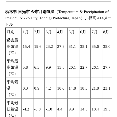
栃木県 日光市 今市月別気温
（Temperature & Precipitation of
Imaichi, Nikko City, Tochigi Prefecture, Japan）、標高 414メー
トル
月別
1月
2月
3月
4月
5月
6月
7月
8月
過去最
高気温
15.4
19.6
23.2
27.8
31.1
35.1
35.6
35.0
3
（℃）
平均最
高気温
5.8
6.3
9.9
15.8
20.1
22.7
26.1
27.7
2
（℃）
平均気
温
0.3
0.9
4.2
10.0
14.8
18.3
21.8
23.1
1
（℃）
平均最
低気温
-4.2
-3.8
-1.0
4.4
9.9
14.5
18.4
19.5
1
（℃）