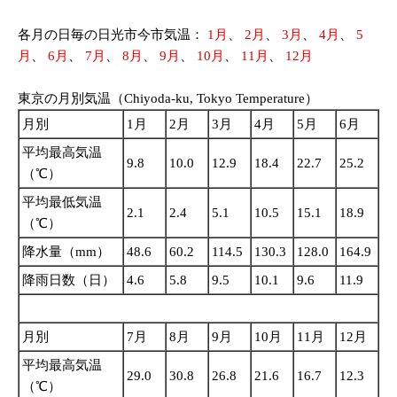
各月の日毎の日光市今市気温：
1月
、
2月
、
3月
、
4月
、
5
月
、
6月
、
7月
、
8月
、
9月
、
10月
、
11月
、
12月
東京の月別気温（Chiyoda-ku, Tokyo Temperature）
月別
1月
2月
3月
4月
5月
6月
平均最高気温
9.8
10.0
12.9
18.4
22.7
25.2
（℃）
平均最低気温
2.1
2.4
5.1
10.5
15.1
18.9
（℃）
降水量（mm）
48.6
60.2
114.5
130.3
128.0
164.9
降雨日数（日）
4.6
5.8
9.5
10.1
9.6
11.9
月別
7月
8月
9月
10月
11月
12月
平均最高気温
29.0
30.8
26.8
21.6
16.7
12.3
（℃）