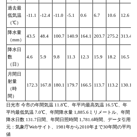
過去最
低気温
-11.1
-12.4
-11.0
-5.1
0.6
6.7
10.6
12.6
6
（℃）
降水量
43.5
48.4
100.7
140.9
164.1
203.7
275.2
313.4
2
（mm）
降水日
数
4.6
5.9
9.8
11.3
12.3
15.9
18.2
16.5
1
（日）
月間日
射量
172.3
167.8
180.1
179.7
166.5
113.7
113.2
130.1
1
（時
間）
日光市 今市の年間気温 11.8℃、年平均最高気温 16.5℃、年
平均最低気温 7.0℃、年間降水量 1,885.6ミリメートル、年間
降水日数 131.7日間、年間日照時間 1,781.6時間、データ引用
元：気象庁Webサイト、1981年から2010年まで30年間の平均
値