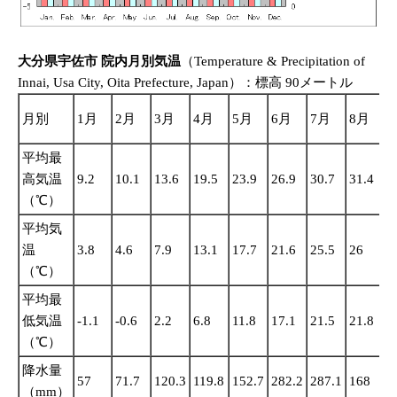
大分県宇佐市 院内月別気温
（Temperature & Precipitation of
Innai, Usa City, Oita Prefecture, Japan）：標高 90メートル
月別
1月
2月
3月
4月
5月
6月
7月
8月
平均最
高気温
9.2
10.1
13.6
19.5
23.9
26.9
30.7
31.4
2
（℃）
平均気
温
3.8
4.6
7.9
13.1
17.7
21.6
25.5
26
2
（℃）
平均最
低気温
-1.1
-0.6
2.2
6.8
11.8
17.1
21.5
21.8
1
（℃）
降水量
57
71.7
120.3
119.8
152.7
282.2
287.1
168
2
（mm）