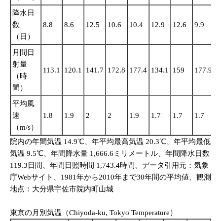
降水日
数
8.8
8.6
12.5
10.6
10.4
12.9
12.6
9.9
1
（日）
月間日
射量
113.1
120.1
141.7
172.8
177.4
134.1
159
177.9
1
（時
間）
平均風
速
1.8
1.9
2
2
1.9
1.7
1.7
1.7
1
（m/s）
院内の年間気温 14.9℃、年平均最高気温 20.3℃、年平均最低
気温 9.5℃、年間降水量 1,666.6ミリメートル、年間降水日数
119.3日間、年間日照時間 1,743.4時間、データ引用元：気象
庁Webサイト、1981年から2010年まで30年間の平均値、観測
地点：大分県宇佐市院内町山城
東京の月別気温（Chiyoda-ku, Tokyo Temperature）