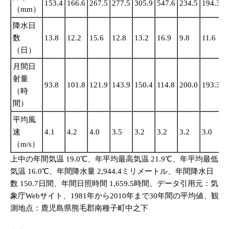
153.4
166.6
267.5
277.5
305.9
547.6
234.5
194.3
2
（mm）
降水日
数
13.8
12.2
15.6
12.8
13.2
16.9
9.8
11.6
1
（日）
月間日
射量
93.8
101.8
121.9
143.9
150.4
114.8
200.0
193.3
1
（時
間）
平均風
速
4.1
4.2
4.0
3.5
3.2
3.2
3.2
3.0
2
（m/s）
上中の年間気温 19.0℃、年平均最高気温 21.9℃、年平均最低
気温 16.0℃、年間降水量 2,944.4ミリメートル、年間降水日
数 150.7日間、年間日照時間 1,659.5時間、データ引用元：気
象庁Webサイト、1981年から2010年まで30年間の平均値、観
測地点：鹿児島県熊毛郡南種子町中之下