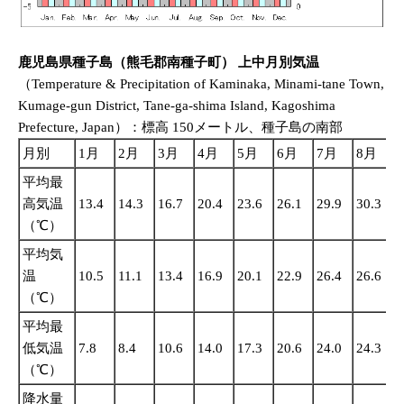
鹿児島県種子島（熊毛郡南種子町） 上中月別気温
（Temperature & Precipitation of Kaminaka, Minami-tane Town,
Kumage-gun District, Tane-ga-shima Island, Kagoshima
Prefecture, Japan）：標高 150メートル、種子島の南部
月別
1月
2月
3月
4月
5月
6月
7月
8月
平均最
高気温
13.4
14.3
16.7
20.4
23.6
26.1
29.9
30.3
2
（℃）
平均気
温
10.5
11.1
13.4
16.9
20.1
22.9
26.4
26.6
2
（℃）
平均最
低気温
7.8
8.4
10.6
14.0
17.3
20.6
24.0
24.3
2
（℃）
降水量