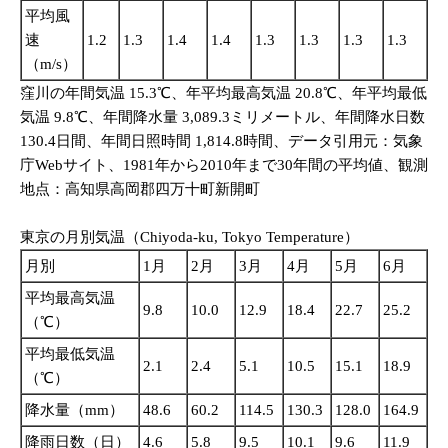
平均風
速
1.2
1.3
1.4
1.4
1.3
1.3
1.3
1.3
1.
（m/s）
窪川の年間気温 15.3℃、年平均最高気温 20.8℃、年平均最低
気温 9.8℃、年間降水量 3,089.3ミリメートル、年間降水日数
130.4日間、年間日照時間 1,814.8時間、データ引用元：気象
庁Webサイト、1981年から2010年まで30年間の平均値、観測
地点：高知県高岡郡四万十町新開町
東京の月別気温（Chiyoda-ku, Tokyo Temperature）
月別
1月
2月
3月
4月
5月
6月
平均最高気温
9.8
10.0
12.9
18.4
22.7
25.2
（℃）
平均最低気温
2.1
2.4
5.1
10.5
15.1
18.9
（℃）
降水量（mm）
48.6
60.2
114.5
130.3
128.0
164.9
降雨日数（日）
4.6
5.8
9.5
10.1
9.6
11.9