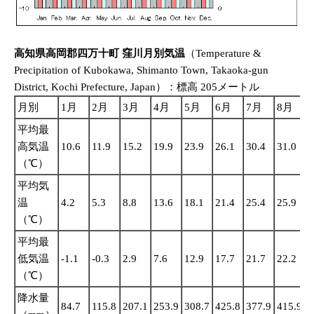
高知県高岡郡四万十町 窪川月別気温
（Temperature &
Precipitation of Kubokawa, Shimanto Town, Takaoka-gun
District, Kochi Prefecture, Japan）：標高 205メートル
月別
1月
2月
3月
4月
5月
6月
7月
8月
平均最
高気温
10.6
11.9
15.2
19.9
23.9
26.1
30.4
31.0
2
（℃）
平均気
温
4.2
5.3
8.8
13.6
18.1
21.4
25.4
25.9
2
（℃）
平均最
低気温
-1.1
-0.3
2.9
7.6
12.9
17.7
21.7
22.2
1
（℃）
降水量
84.7
115.8
207.1
253.9
308.7
425.8
377.9
415.9
5