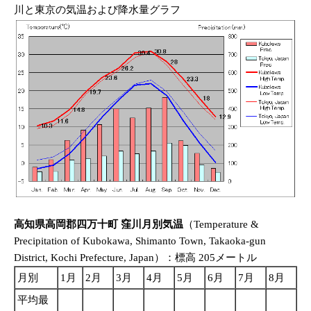
川と東京の気温および降水量グラフ
高知県高岡郡四万十町 窪川月別気温
（Temperature &
Precipitation of Kubokawa, Shimanto Town, Takaoka-gun
District, Kochi Prefecture, Japan）：標高 205メートル
月別
1月
2月
3月
4月
5月
6月
7月
8月
9
平均最