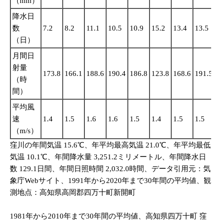
（mm）
降水日
数
7.2
8.2
11.1
10.5
10.9
15.2
13.4
13.5
1
（日）
月間日
射量
173.8
166.1
188.6
190.4
186.8
123.8
168.6
191.5
1
（時
間）
平均風
速
1.4
1.5
1.6
1.6
1.5
1.4
1.5
1.5
1
（m/s）
窪川の年間気温 15.6℃、年平均最高気温 21.0℃、年平均最低
気温 10.1℃、年間降水量 3,251.2ミリメートル、年間降水日
数 129.1日間、年間日照時間 2,032.0時間、データ引用元：気
象庁Webサイト、1991年から2020年まで30年間の平均値、観
測地点：高知県高岡郡四万十町新開町
1981年から2010年まで30年間の平均値、高知県四万十町 窪