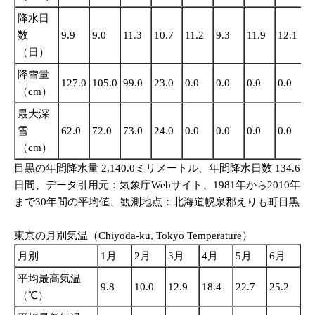
降水日
数
9.9
9.0
11.3
10.7
11.2
9.3
11.9
12.1
1
（日）
降雪量
127.0
105.0
99.0
23.0
0.0
0.0
0.0
0.0
0
（cm）
最大深
雪
62.0
72.0
73.0
24.0
0.0
0.0
0.0
0.0
0
（cm）
目黒の年間降水量 2,140.0ミリメートル、年間降水日数 134.6
日間、データ引用元：気象庁Webサイト、1981年から2010年
まで30年間の平均値、観測地点：北海道幌泉郡えりも町目黒
東京の月別気温（Chiyoda-ku, Tokyo Temperature）
月別
1月
2月
3月
4月
5月
6月
平均最高気温
9.8
10.0
12.9
18.4
22.7
25.2
（℃）