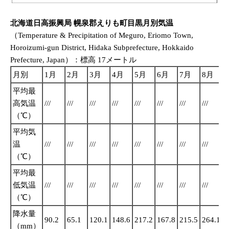
北海道日高振興局 幌泉郡えりも町目黒月別気温
（Temperature & Precipitation of Meguro, Eriomo Town,
Horoizumi-gun District, Hidaka Subprefecture, Hokkaido
Prefecture, Japan）：標高 17メートル
月別
1月
2月
3月
4月
5月
6月
7月
8月
平均最
高気温
///
///
///
///
///
///
///
///
//
（℃）
平均気
温
///
///
///
///
///
///
///
///
//
（℃）
平均最
低気温
///
///
///
///
///
///
///
///
//
（℃）
降水量
90.2
65.1
120.1
148.6
217.2
167.8
215.5
264.1
3
（mm）