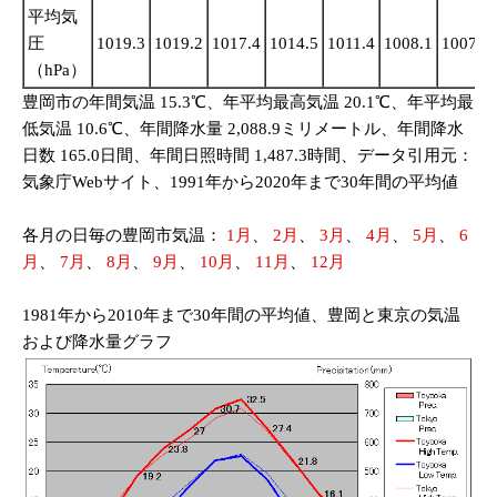
平均気
圧
1019.3
1019.2
1017.4
1014.5
1011.4
1008.1
1007.7
（hPa）
豊岡市の年間気温 15.3℃、年平均最高気温 20.1℃、年平均最
低気温 10.6℃、年間降水量 2,088.9ミリメートル、年間降水
日数 165.0日間、年間日照時間 1,487.3時間、データ引用元：
気象庁Webサイト、1991年から2020年まで30年間の平均値
各月の日毎の豊岡市気温：
1月
、
2月
、
3月
、
4月
、
5月
、
6
月
、
7月
、
8月
、
9月
、
10月
、
11月
、
12月
1981年から2010年まで30年間の平均値、豊岡と東京の気温
および降水量グラフ