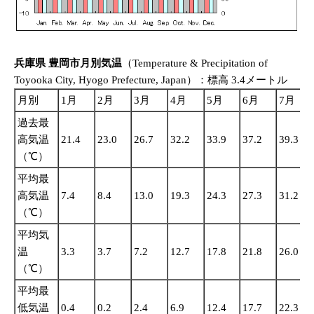
兵庫県 豊岡市月別気温
（Temperature & Precipitation of
Toyooka City, Hyogo Prefecture, Japan）：標高 3.4メートル
月別
1月
2月
3月
4月
5月
6月
7月
過去最
高気温
21.4
23.0
26.7
32.2
33.9
37.2
39.3
（℃）
平均最
高気温
7.4
8.4
13.0
19.3
24.3
27.3
31.2
（℃）
平均気
温
3.3
3.7
7.2
12.7
17.8
21.8
26.0
（℃）
平均最
低気温
0.4
0.2
2.4
6.9
12.4
17.7
22.3