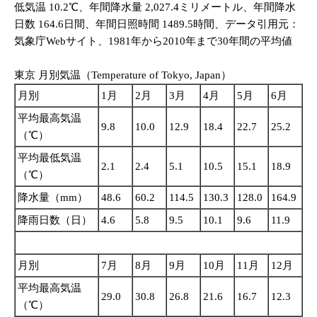
低気温 10.2℃、年間降水量 2,027.4ミリメートル、年間降水
日数 164.6日間、年間日照時間 1489.5時間、データ引用元：
気象庁Webサイト、1981年から2010年まで30年間の平均値
東京 月別気温（Temperature of Tokyo, Japan）
月別
1月
2月
3月
4月
5月
6月
平均最高気温
9.8
10.0
12.9
18.4
22.7
25.2
（℃）
平均最低気温
2.1
2.4
5.1
10.5
15.1
18.9
（℃）
降水量（mm）
48.6
60.2
114.5
130.3
128.0
164.9
降雨日数（日）
4.6
5.8
9.5
10.1
9.6
11.9
月別
7月
8月
9月
10月
11月
12月
平均最高気温
29.0
30.8
26.8
21.6
16.7
12.3
（℃）