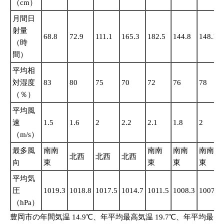
（cm）
月間日
射量
68.8
72.9
111.1
165.3
182.5
144.8
148.1
（時
間）
平均相
対湿度
83
80
75
70
72
76
78
（％）
平均風
速
1.5
1.6
2
2.2
2.1
1.8
2
（m/s）
最多風
南南
南南
南南
南南
北西
北西
北西
向
東
東
東
東
平均気
圧
1019.3
1018.8
1017.5
1014.7
1011.5
1008.3
1007.7
（hPa）
豊岡市の年間気温 14.9℃、年平均最高気温 19.7℃、年平均最