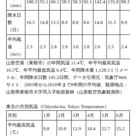
100.3
55.1
60.1
58.5
58.3
92.1
142.4
135.8
98.3
1
（mm）
降水日
数
16.5
14.8
13.5
8.9
8.8
8.6
14.8
11.3
9.9
1
（日）
平均風
速
2.3
2.5
2.8
2.9
3.0
2.8
2.6
2.5
2.4
2
（m/s）
山形空港（東根市）の年間気温 11.4℃、年平均最高気温
16.5℃、年平均最低気温 6.4℃、年間降水量 1,128.5ミリメー
トル、年間降水日数 145.2日間、データ引用元：気象庁Web
サイト、2003年から2010年まで8年間の平均値、観測地点：
山形県東根市大字羽入字柏原新林（山形航空気象観測所）
東京の月別気温（Chiyoda-ku, Tokyo Temperature）
月別
1月
2月
3月
4月
5月
6月
平均最高気温
9.8
10.0
12.9
18.4
22.7
25.2
（℃）