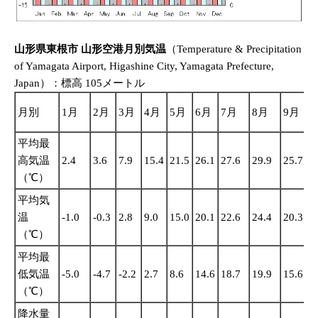
山形県東根市 山形空港月別気温
（Temperature & Precipitation
of Yamagata Airport, Higashine City, Yamagata Prefecture,
Japan）：標高 105メートル
月別
1月
2月
3月
4月
5月
6月
7月
8月
9月
1
平均最
高気温
2.4
3.6
7.9
15.4
21.5
26.1
27.6
29.9
25.7
1
（℃）
平均気
温
-1.0
-0.3
2.8
9.0
15.0
20.1
22.6
24.4
20.3
1
（℃）
平均最
低気温
-5.0
-4.7
-2.2
2.7
8.6
14.6
18.7
19.9
15.6
8
（℃）
降水量