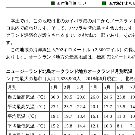
本土では、この地域は北のカイパラ港の河口からノースランド
ロ以内で終わります。そして、ハウラキ湾の島々も含まれます
クランド評議会が設立されるまでこの地域の一部であり、その
す。
この地域の海岸線は 3,702キロメートル（2,300マイル）の
あります。オークランド地方の最高地点は、標高 722メートルのリトルバリ
ニュージーランド北島オークランド地方オークランド月別気温
（
ンドで最大の都市（人口 1,628,900人 = 2018年6月現
月別
1月
2月
3月
4月
5月
6月
7
過去最高気温（℃）
30.0
30.5
29.8
26.0
24.6
23.8
19
平均最高気温（℃）
23.1
23.7
22.4
20.1
17.7
15.5
14
平均気温（℃）
19.1
19.7
18.4
16.1
14.0
11.8
10
平均最低気温（℃）
15.2
15.8
14.4
12.1
10.3
8.1
7.