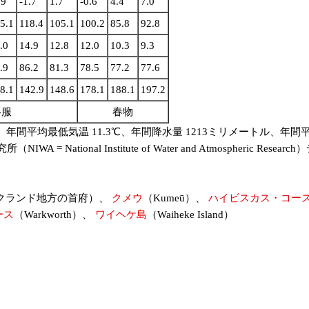
.9
-1.7
1.7
-0.6
4.4
7.0
5.1
118.4
105.1
100.2
85.8
92.8
.0
14.9
12.8
12.0
10.3
9.3
.9
86.2
81.3
78.5
77.2
77.6
8.1
142.9
148.6
178.1
188.1
197.2
冬服
春物
年間平均最低気温 11.3℃、年間降水量 1213ミリメートル、年間平均降
onal Institute of Water and Atmospheric Researc
ークランド地方の首府）、
クメウ
（Kumeū）、
ハイビスカス・コー
ース
（Warkworth）、
ワイヘケ島
（Waiheke Island）