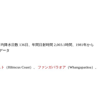
水日数 136日、年間日射時間 2,003.1時間、1981年から
h）データ
スト
（Hibiscus Coast）、
ファンガパラオア
（Whangaparāoa）、