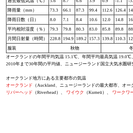
過去最低気温（℃）
5.6
8.7
6.6
3.9
0.9
-1.1
-3
降雨量（mm）
73.3
66.1
87.3
99.4
112.6
126.4
14
降雨日数（日）
8.0
7.1
8.4
10.6
12.0
14.8
16
平均相対湿度（％）
79.3
79.8
80.3
83.0
85.8
89.8
88
月間日射量（時間）
228.8
194.9
189.2
157.3
139.8
110.3
12
服装
秋物
オークランドの年間平均気温 15.1℃、年間平均最高気温 19.0℃、
2010年まで30年間の平均値、ニュージーランド国立大気水圏研究所（NIWA = Nati
オークランド地方にある主要都市の気温
オークランド
（Auckland、ニュージーランドの最大都市、オ
リバーヘッド
（Riverhead）、
ワイウク
（Kumeū）、
ワークワ