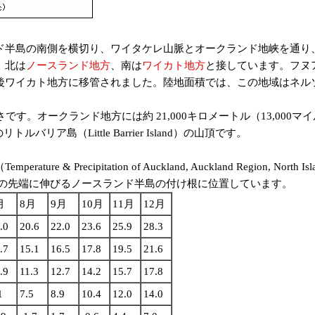
半島の南側を横切り、ワイタケレ山脈とオークランド地峡を通り
。北は
ノースランド地方
、南は
ワイカト地方
と接しています。フヌ
後ワイカト地方に移管されました。陸地面積では、この地域はネル
長さです。オークランド地方には約 21,000キロメートル（13,00
ア島（Little Barrier Island）の山頂です。
Temperature & Precipitation of Auckland, Auckland Region, North 
在）。北島の先端に伸びるノースランド半島の付け根に位置しています。
月
8月
9月
10月
11月
12月
.0
20.6
22.0
23.6
25.9
28.3
.7
15.1
16.5
17.8
19.5
21.6
.9
11.3
12.7
14.2
15.7
17.8
1
7.5
8.9
10.4
12.0
14.0