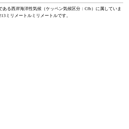
ある西岸海洋性気候（ケッペン気候区分：Cfb）に属していま
1,213ミリメートルミリメートルです。