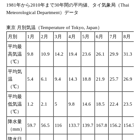
1981年から2010年まで30年間の平均値、タイ気象局（Thai
Meteorological Department）データ
東京 月別気温（Temperature of Tokyo, Japan）
月別
1月
2月
3月
4月
5月
6月
7月
8月
平均最
高気温
9.8
10.9
14.2
19.4
23.6
26.1
29.9
31.3
2
（℃）
平均気
温
5.4
6.1
9.4
14.3
18.8
21.9
25.7
26.9
2
（℃）
平均最
低気温
1.2
2.1
5
9.8
14.6
18.5
22.4
23.5
2
（℃）
降水量
59.7
56.5
116
133.7
139.7
167.8
156.2
154.7
2
（mm）
降水日