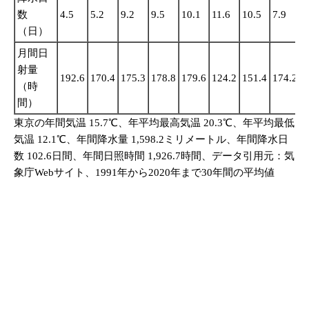
数
4.5
5.2
9.2
9.5
10.1
11.6
10.5
7.9
1
（日）
月間日
射量
192.6
170.4
175.3
178.8
179.6
124.2
151.4
174.2
1
（時
間）
東京の年間気温 15.7℃、年平均最高気温 20.3℃、年平均最低
気温 12.1℃、年間降水量 1,598.2ミリメートル、年間降水日
数 102.6日間、年間日照時間 1,926.7時間、データ引用元：気
象庁Webサイト、1991年から2020年まで30年間の平均値