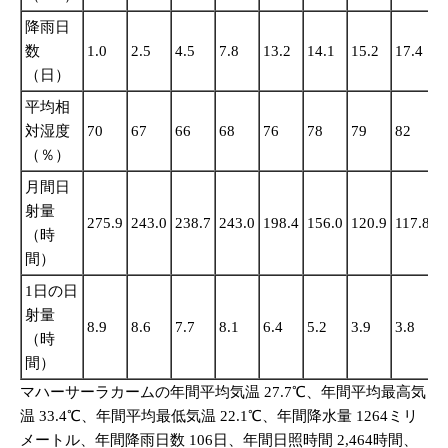
降雨日
数
1.0
2.5
4.5
7.8
13.2
14.1
15.2
17.4
1
（日）
平均相
対湿度
70
67
66
68
76
78
79
82
8
（％）
月間日
射量
275.9
243.0
238.7
243.0
198.4
156.0
120.9
117.8
1
（時
間）
1日の日
射量
8.9
8.6
7.7
8.1
6.4
5.2
3.9
3.8
4
（時
間）
マハーサーラカームの年間平均気温 27.7℃、年間平均最高気
温 33.4℃、年間平均最低気温 22.1℃、年間降水量 1264ミリ
メートル、年間降雨日数 106日、年間日照時間 2,464時間、