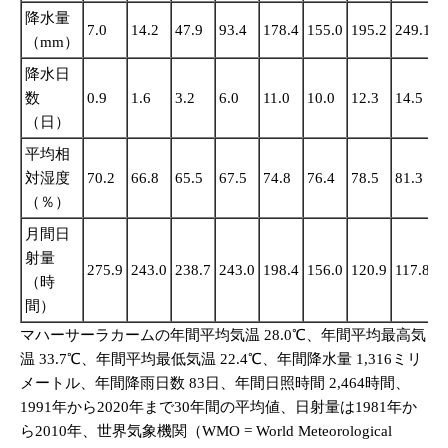
降水量
7.0
14.2
47.9
93.4
178.4
155.0
195.2
249.1
2
（mm）
降水日
数
0.9
1.6
3.2
6.0
11.0
10.0
12.3
14.5
1
（日）
平均相
対湿度
70.2
66.8
65.5
67.5
74.8
76.4
78.5
81.3
8
（％）
月間日
射量
275.9
243.0
238.7
243.0
198.4
156.0
120.9
117.8
1
（時
間）
マハーサーラカームの年間平均気温 28.0℃、年間平均最高気
温 33.7℃、年間平均最低気温 22.4℃、年間降水量 1,316ミリ
メートル、年間降雨日数 83日、年間日照時間 2,464時間、
1991年から2020年まで30年間の平均値、日射量は1981年か
ら2010年、世界気象機関（WMO = World Meteorological