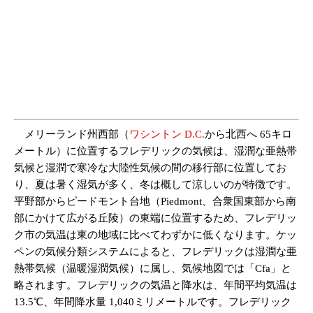
メリーランド州西部（
ワシントン D.C.
から北西へ 65キロ
メートル）に位置するフレデリックの気候は、湿潤な亜熱帯
気候と湿潤で寒冷な大陸性気候の間の移行部に位置してお
り、夏は暑く湿気が多く、冬は概して涼しいのが特徴です。
平野部からピードモント台地（Piedmont、合衆国東部から南
部にかけて広がる丘陵）の東端に位置するため、フレデリッ
ク市の気温は東の地域に比べてわずかに低くなります。ケッ
ペンの気候分類システムによると、フレデリックは湿潤な亜
熱帯気候（温暖湿潤気候）に属し、気候地図では「Cfa」と
略されます。フレデリックの気温と降水は、年間平均気温は
13.5℃、年間降水量 1,040ミリメートルです。フレデリック