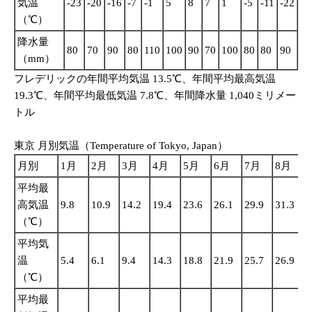
気温
-23
-20
-16
-7
-1
5
8
7
1
-5
-11
-22
（℃）
降水量
80
70
90
80
110
100
90
70
100
80
80
90
（mm）
フレデリックの年間平均気温 13.5℃、年間平均最高気温
19.3℃、年間平均最低気温 7.8℃、年間降水量 1,040ミリメー
トル
東京 月別気温（Temperature of Tokyo, Japan）
月別
1月
2月
3月
4月
5月
6月
7月
8月
平均最
高気温
9.8
10.9
14.2
19.4
23.6
26.1
29.9
31.3
2
（℃）
平均気
温
5.4
6.1
9.4
14.3
18.8
21.9
25.7
26.9
2
（℃）
平均最