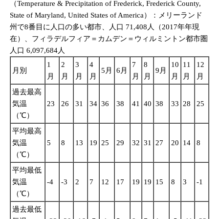
（Temperature & Precipitation of Frederick, Frederick County,
State of Maryland, United States of America）：メリーランド
州で8番目に人口の多い都市、人口 71,408人（2017年年現
在）、フィラデルフィア＝カムデン＝ウィルミントン都市圏
人口 6,097,684人
1
2
3
4
7
8
10
11
12
月別
5月
6月
9月
月
月
月
月
月
月
月
月
月
過去最高
気温
23
26
31
34
36
38
41
40
38
33
28
25
（℃）
平均最高
気温
5
8
13
19
25
29
32
31
27
20
14
8
（℃）
平均最低
気温
-4
-3
2
7
12
17
19
19
15
8
3
-1
（℃）
過去最低