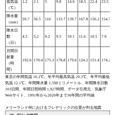
低気温
1.2
2.1
5
9.8
14.6
18.5
22.4
23.5
2
（℃）
降水量
59.7
56.5
116
133.7
139.7
167.8
156.2
154.7
2
（mm）
降水日
数
4.5
5.2
9.2
9.5
10.1
11.6
10.5
7.9
1
（日）
月間日
射量
192.6
170.4
175.3
178.8
179.6
124.2
151.4
174.2
1
（時
間）
東京の年間気温 16.2℃、年平均最高気温 20.3℃、年平均最低
気温 12.1℃、年間降水量 1,598ミリメートル、年間降水日数
103日間、年間日照時間 1,927時間、データ引用元：気象庁
Webサイト、1991年から2020年まで30年間の平均値
メリーランド州におけるフレデリックの位置が判る地図