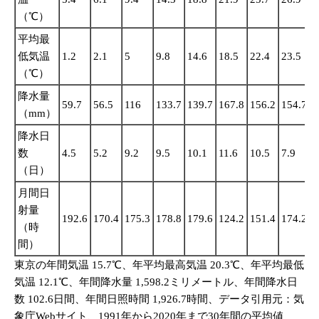
（℃）
平均最
低気温
1.2
2.1
5
9.8
14.6
18.5
22.4
23.5
2
（℃）
降水量
59.7
56.5
116
133.7
139.7
167.8
156.2
154.7
2
（mm）
降水日
数
4.5
5.2
9.2
9.5
10.1
11.6
10.5
7.9
1
（日）
月間日
射量
192.6
170.4
175.3
178.8
179.6
124.2
151.4
174.2
1
（時
間）
東京の年間気温 15.7℃、年平均最高気温 20.3℃、年平均最低
気温 12.1℃、年間降水量 1,598.2ミリメートル、年間降水日
数 102.6日間、年間日照時間 1,926.7時間、データ引用元：気
象庁Webサイト、1991年から2020年まで30年間の平均値