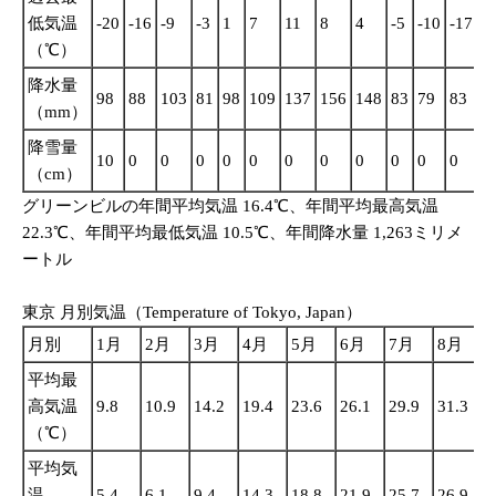
低気温
-20
-16
-9
-3
1
7
11
8
4
-5
-10
-17
（℃）
降水量
98
88
103
81
98
109
137
156
148
83
79
83
（mm）
降雪量
10
0
0
0
0
0
0
0
0
0
0
0
（cm）
グリーンビルの年間平均気温 16.4℃、年間平均最高気温
22.3℃、年間平均最低気温 10.5℃、年間降水量 1,263ミリメ
ートル
東京 月別気温（Temperature of Tokyo, Japan）
月別
1月
2月
3月
4月
5月
6月
7月
8月
平均最
高気温
9.8
10.9
14.2
19.4
23.6
26.1
29.9
31.3
2
（℃）
平均気
温
5.4
6.1
9.4
14.3
18.8
21.9
25.7
26.9
2