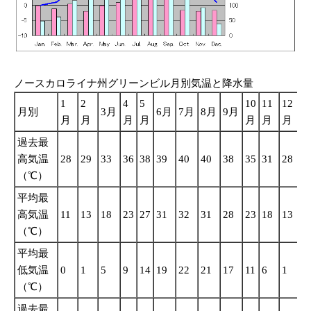
ノースカロライナ州グリーンビル月別気温と降水量
1
2
4
5
10
11
12
月別
3月
6月
7月
8月
9月
月
月
月
月
月
月
月
過去最
高気温
28
29
33
36
38
39
40
40
38
35
31
28
（℃）
平均最
高気温
11
13
18
23
27
31
32
31
28
23
18
13
（℃）
平均最
低気温
0
1
5
9
14
19
22
21
17
11
6
1
（℃）
過去最