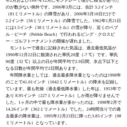
年2月および1997年12月にモントレーで僅かに積雪があった
のが数少ない例外です。2006年3月には、合計 3.2インチ
（81ミリメートル）の降雪があり、2006年3月10日だけで
2.2インチ（56ミリメートル）の降雪でした。1962年1月21日
には1.5インチ（38ミリメートル）の雪が降り、近くのペブ
ル・ビーチ（Pebble Beach）で行われるビング・クロスビ
ー・ゴルフトーナメントの開催が遅れました。
モントレーで過去に記録された気温は、過去最低気温が
1990年12月22日に観測された華氏20度（-7 ℃）です。華氏
90度（32 ℃）以上の日が年間平均で2.9日間、氷点下以下と
なる日数が年間平均で2日間あります。
年間降水量としては、過去最多降水量となったのは1998年
のことで41.01インチ（1042ミリメートル）の降水を記録し
ています。最も乾燥（過去最低降水量）した年は、1953年で
あり 8.95インチ（227ミリメートル）しか雨が降りませんで
した。1ヶ月の中で最も降水量が多かったのは、1998年2月で
14.26インチ（362ミリメートル）でした。24時間当りでの過
去最多の降水量は、1995年12月23日に降った3.85インチ（98
ミリメートル）となっています。