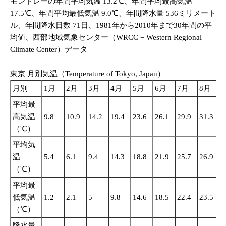
モントレーの年間平均気温 13.2℃、年間平均最高気温
17.5℃、年間平均最低気温 9.0℃、年間降水量 536ミリメート
ル、年間降水日数 71日、1981年から2010年まで30年間の平
均値、西部地域気象センター（WRCC = Western Regional
Climate Center）データ
東京 月別気温（Temperature of Tokyo, Japan）
月別
1月
2月
3月
4月
5月
6月
7月
8月
平均最
高気温
9.8
10.9
14.2
19.4
23.6
26.1
29.9
31.3
2
（℃）
平均気
温
5.4
6.1
9.4
14.3
18.8
21.9
25.7
26.9
2
（℃）
平均最
低気温
1.2
2.1
5
9.8
14.6
18.5
22.4
23.5
2
（℃）
降水量