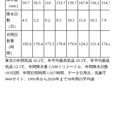
59.7
56.5
116
133.7
139.7
167.8
156.2
154.7
2
（mm）
降水日
数
4.5
5.2
9.2
9.5
10.1
11.6
10.5
7.9
1
（日）
月間日
射量
192.6
170.4
175.3
178.8
179.6
124.2
151.4
174.2
1
（時
間）
東京の年間気温 16.2℃、年平均最高気温 20.3℃、年平均最低
気温 12.1℃、年間降水量 1,598ミリメートル、年間降水日数
103日間、年間日照時間 1,927時間、データ引用元：気象庁
Webサイト、1991年から2020年まで30年間の平均値