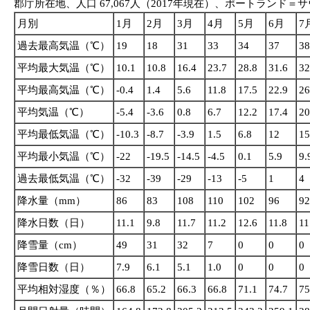
郡庁所在地、人口 67,067人（2017年現在）、ポートランド＝サ
月別
1月
2月
3月
4月
5月
6月
7
過去最高気温（℃）
19
18
31
33
34
37
38
平均最大気温（℃）
10.1
10.8
16.4
23.7
28.8
31.6
32
平均最高気温（℃）
-0.4
1.4
5.6
11.8
17.5
22.9
26
平均気温（℃）
-5.4
-3.6
0.8
6.7
12.2
17.4
20
平均最低気温（℃）
-10.3
-8.7
-3.9
1.5
6.8
12
15
平均最小気温（℃）
-22
-19.5
-14.5
-4.5
0.1
5.9
9.
過去最低気温（℃）
-32
-39
-29
-13
-5
1
4
降水量（mm）
86
83
108
110
102
96
92
降水日数（日）
11.1
9.8
11.7
11.2
12.6
11.8
11
降雪量（cm）
49
31
32
7
0
0
0
降雪日数（日）
7.9
6.1
5.1
1.0
0
0
0
平均相対湿度（％）
66.8
65.2
66.3
66.8
71.1
74.7
75