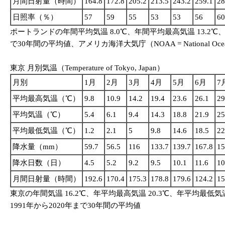
月間日射量（時間）
164.8
172.8
205.2
213.5
243.2
259.1
28
日照率（％）
57
59
55
53
53
56
60
ポートランドの年間平均気温 8.0℃、年間平均最高気温 13.2℃、年
で30年間の平均値、アメリカ海洋大気庁（NOAA = National Oceanic an
東京 月別気温（Temperature of Tokyo, Japan）
月別
1月
2月
3月
4月
5月
6月
7
平均最高気温（℃）
9.8
10.9
14.2
19.4
23.6
26.1
29
平均気温（℃）
5.4
6.1
9.4
14.3
18.8
21.9
25
平均最低気温（℃）
1.2
2.1
5
9.8
14.6
18.5
22
降水量（mm）
59.7
56.5
116
133.7
139.7
167.8
15
降水日数（日）
4.5
5.2
9.2
9.5
10.1
11.6
10
月間日射量（時間）
192.6
170.4
175.3
178.8
179.6
124.2
15
東京の年間気温 16.2℃、年平均最高気温 20.3℃、年平均最低気
1991年から2020年まで30年間の平均値