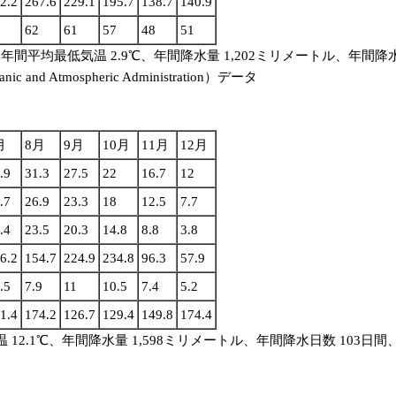
2.2
267.6
229.1
195.7
138.7
140.9
62
61
57
48
51
間平均最低気温 2.9℃、年間降水量 1,202ミリメートル、年間降水日数 
d Atmospheric Administration）データ
月
8月
9月
10月
11月
12月
.9
31.3
27.5
22
16.7
12
.7
26.9
23.3
18
12.5
7.7
.4
23.5
20.3
14.8
8.8
3.8
6.2
154.7
224.9
234.8
96.3
57.9
.5
7.9
11
10.5
7.4
5.2
1.4
174.2
126.7
129.4
149.8
174.4
温 12.1℃、年間降水量 1,598ミリメートル、年間降水日数 103日