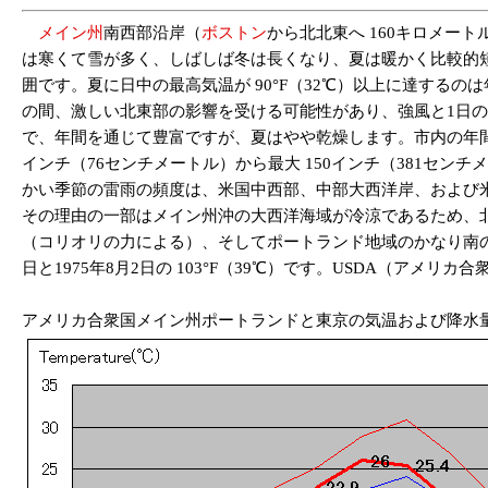
メイン州
南西部沿岸（
ボストン
から北北東へ 160キロメー
は寒くて雪が多く、しばしば冬は長くなり、夏は暖かく比較的短いです
囲です。夏に日中の最高気温が 90°F（32℃）以上に達するのは
の間、激しい北東部の影響を受ける可能性があり、強風と1日の降雪
で、年間を通じて豊富ですが、夏はやや乾燥します。市内の年間降
インチ（76センチメートル）から最大 150インチ（381セ
かい季節の雷雨の頻度は、米国中西部、中部大西洋岸、および
その理由の一部はメイン州沖の大西洋海域が冷涼であるため、北
（コリオリの力による）、そしてポートランド地域のかなり南の海まで
日と1975年8月2日の 103°F（39℃）です。USDA（アメリカ
アメリカ合衆国メイン州ポートランドと東京の気温および降水