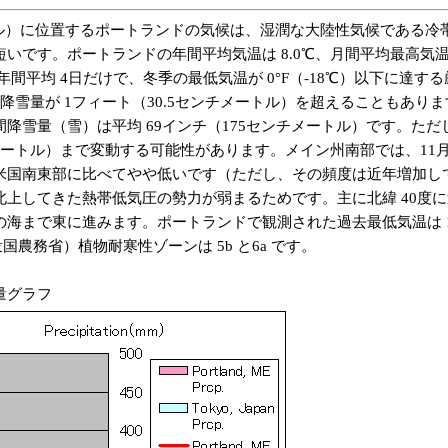
トル）に位置するポートランドの気候は、湿潤な大陸性気候である冷帯
。ポートランドの年間平均気温は 8.0℃、月間平均最高気温は、1月の
年間平均 4日だけで、冬季の最低気温が 0°F（-18℃）以下に達
量が 1フィート（30.5センチメートル）を超えることもあります。
雪量（雪）は平均 69インチ（175センチメートル）です。ただ
ンチメートル）まで変動する可能性があります。メイン州南部では、1
米国南東部に比べてやや低いです（ただし、その頻度は近年増加し
上してきた熱帯低気圧の勢力が弱まるためです。主に北緯 40度
東に進みます。ポートランドで観測された過去最低気温は 1943年2月
合衆国農務省）植物耐寒性ゾーンは 5b と6a です。
量グラフ