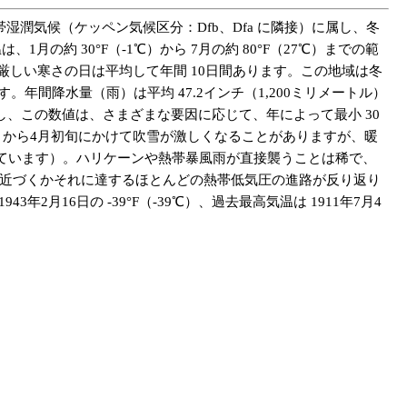
湿潤気候（ケッペン気候区分：Dfb、Dfa に隣接）に属し、冬
約 30°F（-1℃）から 7月の約 80°F（27℃）までの範
する厳しい寒さの日は平均して年間 10日間あります。この地域は冬
年間降水量（雨）は平均 47.2インチ（1,200ミリメートル）
し、この数値は、さまざまな要因に応じて、年によって最小 30
1月から4月初旬にかけて吹雪が激しくなることがありますが、暖
ています）。ハリケーンや熱帯暴風雨が直接襲うことは稀で、
に近づくかそれに達するほとんどの熱帯低気圧の進路が反り返り
16日の -39°F（-39℃）、過去最高気温は 1911年7月4