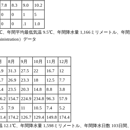
7.8
8.3
9.0
10.2
0
0
1
5
0
0
.1
1.0
℃、年間平均最低気温 9.5℃、年間降水量 1,166ミリメートル、年間
inistration）データ
月
8月
9月
10月
11月
12月
.9
31.3
27.5
22
16.7
12
.7
26.9
23.3
18
12.5
7.7
.4
23.5
20.3
14.8
8.8
3.8
6.2
154.7
224.9
234.8
96.3
57.9
.5
7.9
11
10.5
7.4
5.2
1.4
174.2
126.7
129.4
149.8
174.4
温 12.1℃、年間降水量 1,598ミリメートル、年間降水日数 103日