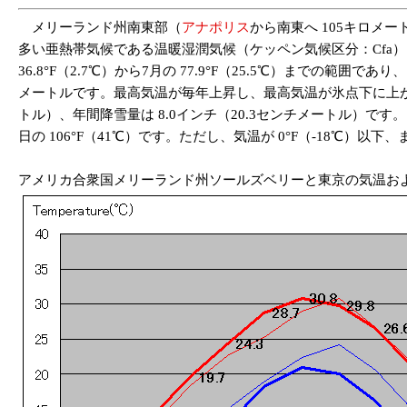
メリーランド州南東部（
アナポリス
から南東へ 105キロ
多い亜熱帯気候である温暖湿潤気候（ケッペン気候区分：Cfa
36.8°F（2.7℃）から7月の 77.9°F（25.5℃）までの範囲
メートルです。最高気温が毎年上昇し、最高気温が氷点下に上がら
トル）、年間降雪量は 8.0インチ（20.3センチメートル）です。ソー
日の 106°F（41℃）です。ただし、気温が 0°F（-18℃）以下
アメリカ合衆国メリーランド州ソールズベリーと東京の気温お