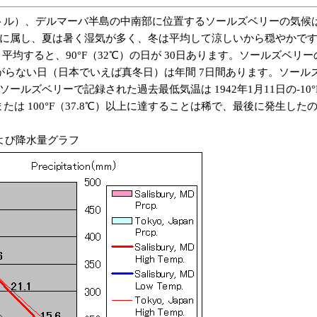
メートル）、デルマーバ半島の中南部に位置するソールズベリーの気
）に属し、夏は暑く湿気が多く、冬は平均して涼しいから穏やかで
であり、 平均すると、90°F（32℃）の日が 30日あります。ソールズベリ
ない日（日本でいえば真冬日）は年間 7日間あります。ソールズベリー
ルズベリーで記録された過去最低気温は 1942年1月11日の-10°F（
、または 100°F（37.8℃）以上に達することは稀で、最後に発生したのは
よび降水量グラフ