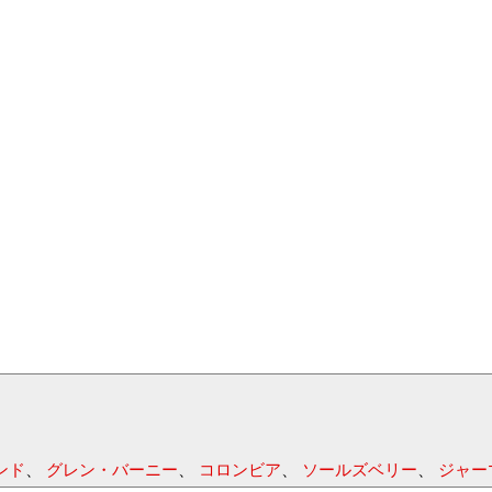
ンド
、
グレン・バーニー
、
コロンビア
、
ソールズベリー
、
ジャー