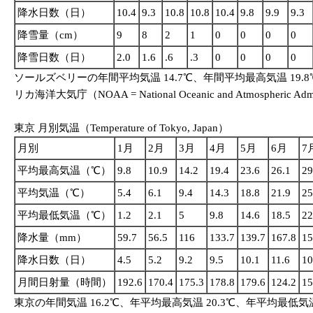
降水日数（日）
10.4
9.3
10.8
10.8
10.4
9.8
9.9
9.3
降雪量（cm）
9
8
2
1
0
0
0
0
降雪日数（日）
2.0
1.6
.6
.3
0
0
0
0
ソールズベリーの年間平均気温 14.7℃、年間平均最高気温 19.8
リカ海洋大気庁（NOAA = National Oceanic and Atmospheric Adm
東京 月別気温（Temperature of Tokyo, Japan）
月別
1月
2月
3月
4月
5月
6月
7
平均最高気温（℃）
9.8
10.9
14.2
19.4
23.6
26.1
29
平均気温（℃）
5.4
6.1
9.4
14.3
18.8
21.9
25
平均最低気温（℃）
1.2
2.1
5
9.8
14.6
18.5
22
降水量（mm）
59.7
56.5
116
133.7
139.7
167.8
15
降水日数（日）
4.5
5.2
9.2
9.5
10.1
11.6
10
月間日射量（時間）
192.6
170.4
175.3
178.8
179.6
124.2
15
東京の年間気温 16.2℃、年平均最高気温 20.3℃、年平均最低気