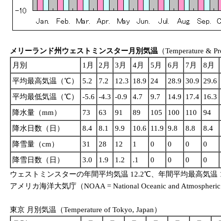
メリーランド州ウェストミンスター月別気温
（Temperature & Prec
月別
1月
2月
3月
4月
5月
6月
7月
8月
平均最高気温（℃）
5.2
7.2
12.3
18.9
24
28.9
30.9
29.6
平均最低気温（℃）
-5.6
-4.3
-0.9
4.7
9.7
14.9
17.4
16.3
降水量（mm）
73
63
91
89
105
100
110
94
降水日数（日）
8.4
8.1
9.9
10.6
11.9
9.8
8.8
8.4
降雪量（cm）
31
28
12
1
0
0
0
0
降雪日数（日）
3.0
1.9
1.2
.1
0
0
0
0
ウェストミンスターの年間平均気温 12.2℃、年間平均最高気温 18
アメリカ海洋大気庁（NOAA = National Oceanic and Atmospheric
東京 月別気温（Temperature of Tokyo, Japan）