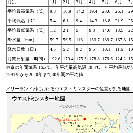
月別
1月
2月
3月
4月
5月
6月
7
平均最高気温（℃）
9.8
10.9
14.2
19.4
23.6
26.1
29
平均気温（℃）
5.4
6.1
9.4
14.3
18.8
21.9
25
平均最低気温（℃）
1.2
2.1
5
9.8
14.6
18.5
22
降水量（mm）
59.7
56.5
116
133.7
139.7
167.8
15
降水日数（日）
4.5
5.2
9.2
9.5
10.1
11.6
10
月間日射量（時間）
192.6
170.4
175.3
178.8
179.6
124.2
15
東京の年間気温 16.2℃、年平均最高気温 20.3℃、年平均最低気
1991年から2020年まで30年間の平均値
メリーランド州におけるウエストミンスターの位置が判る地図